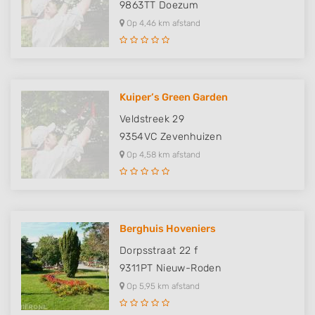
9863TT
Doezum
Op 4,46 km afstand
Kuiper’s Green Garden
Veldstreek 29
9354VC
Zevenhuizen
Op 4,58 km afstand
Berghuis Hoveniers
Dorpsstraat 22 f
9311PT
Nieuw-Roden
Op 5,95 km afstand