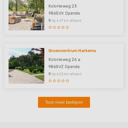
Kolonieweg 23
9865VX
Opende
Op 6,37 km afstand
Groencentrum Harkema
Kolonieweg 26 a
9865VZ
Opende
Op 6,53 km afstand
Toon meer bedrijven