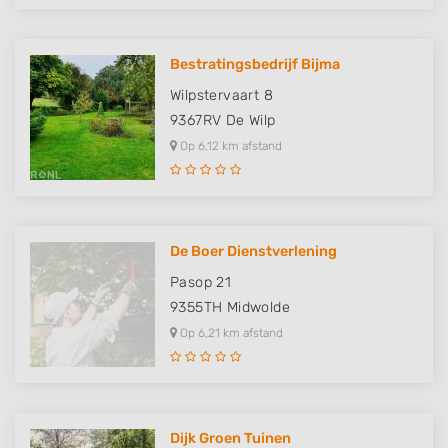
Bestratingsbedrijf Bijma
Wilpstervaart 8
9367RV
De Wilp
Op 6,12 km afstand
De Boer Dienstverlening
Pasop 21
9355TH
Midwolde
Op 6,21 km afstand
Dijk Groen Tuinen