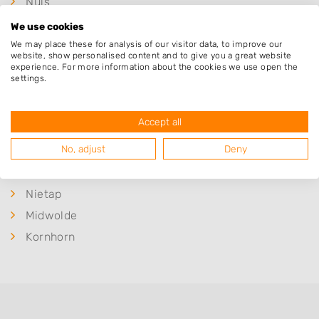
Nuis
Tolbert
We use cookies
Lucaswolde
We may place these for analysis of our visitor data, to improve our
website, show personalised content and to give you a great website
Boerakker
experience. For more information about the cookies we use open the
settings.
Jonkersvaart
Marum
Accept all
Zevenhuizen
No, adjust
Deny
Leek
Nieuw-Roden
Nietap
Midwolde
Kornhorn