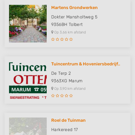
Martens Grondwerken
Dokter Mansholtweg 5
9356BH
Tolbert
Op 3,66 km afstand
Tuincentrum & Hoveniersbedrijf..
De Terp 2
9363XG
Marum
Op 3,90 km afstand
Roel de Tuinman
Harkereed 17