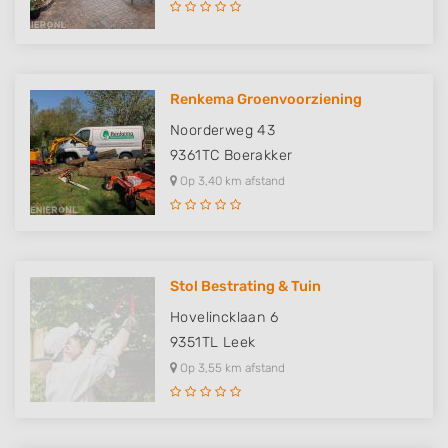
Renkema Groenvoorziening
Noorderweg 43
9361TC
Boerakker
Op 3,40 km afstand
Stol Bestrating & Tuin
Hovelincklaan 6
9351TL
Leek
Op 3,55 km afstand