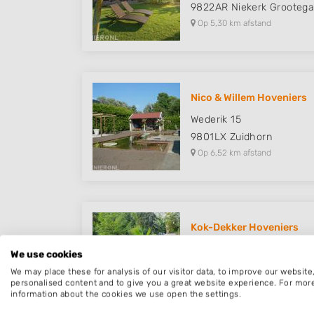
9822AR
Niekerk Grootega
Op 5,30 km afstand
Nico & Willem Hoveniers
Wederik 15
9801LX
Zuidhorn
Op 6,52 km afstand
Kok-Dekker Hoveniers
Burg de Vrieslaan 1
We use cookies
9801BG
Zuidhorn
We may place these for analysis of our visitor data, to improve our websit
Op 7,34 km afstand
personalised content and to give you a great website experience. For mor
information about the cookies we use open the settings.