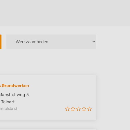
s Grondwerken
Mansholtweg 5
Tolbert
km afstand