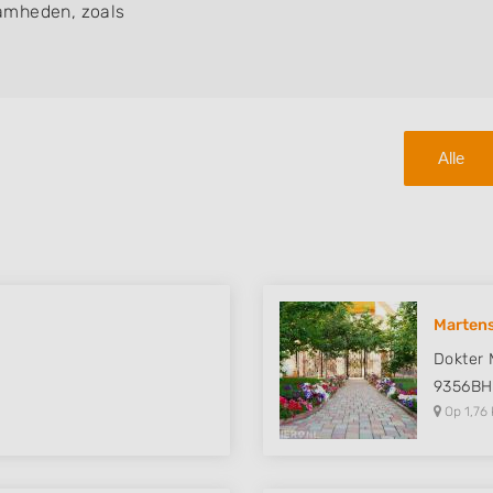
amheden, zoals
Alle
Marten
Dokter 
9356BH
Op 1,76 