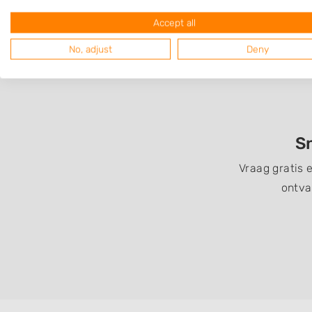
Accept all
No, adjust
Deny
Sn
Vraag gratis 
ontva