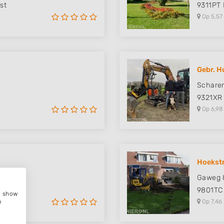
st
9311PT
Op 5,57
Gebr. H
Scharen
9321XR
Op 6,98
Hoekstr
Gaweg 
9801TC
e, show
Op 7,46
e