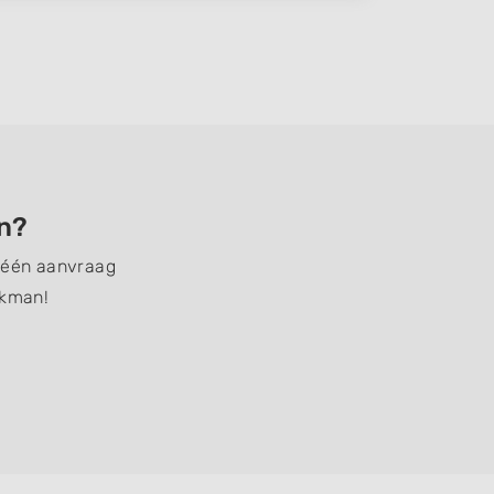
en?
t één aanvraag
akman!