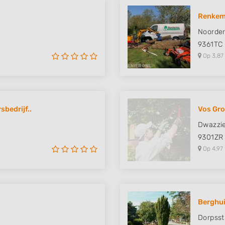
Renkem
Noorde
9361TC
Op 3,87
bedrijf..
Vos Gr
Dwazzi
9301ZR
Op 4,97
Berghui
Dorpsst