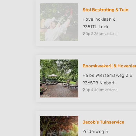
Stol Bestrating & Tuin
Hovelincklaan 6
9351TL
Leek
Op 3,36 km afstand
Boomkwekerij & Hoveniers
Halbe Wiersemaweg 2 B
9365TB
Niebert
Op 4,40 km afstand
Jacob's Tuinservice
Zuiderweg 5