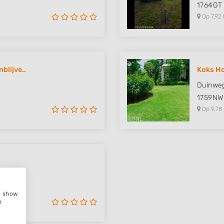
1764GT
Op 7,92 
blijve..
Koks Ho
Duinwe
1759NW
Op 9,78
e, show
e