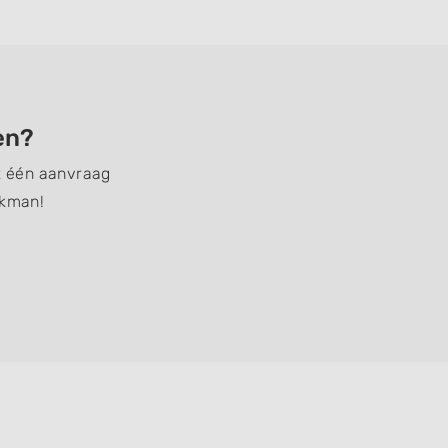
en?
et één aanvraag
akman!