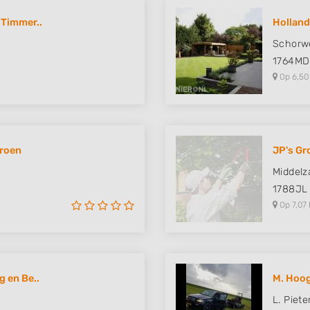
 Timmer..
Holland
Schorw
1764MD
Op 6,50
groen
JP's Gr
Middel
1788JL
Op 7,07 
g en Be..
M. Hoog
L. Piete