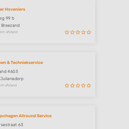
er Hoveniers
eg 99 b
Breezand
 km afstand
oen & Techniekservice
zand 4603
Julianadorp
km afstand
schagen Allround Service
rsestraat 63