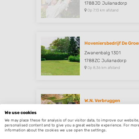
1788JD
Julianadorp
Op 7,13 km afstand
Hoveniersbedrijf De Groen
Zwanenbalg 1301
1788ZC
Julianadorp
Op 8,36 km afstand
W.N. Verbruggen
Molenvaart 194 d
We use cookies
1761AP
Anna Paulowna
We may place these for analysis of our visitor data, to improve our websit
Op 9,78 km afstand
personalised content and to give you a great website experience. For mor
information about the cookies we use open the settings.