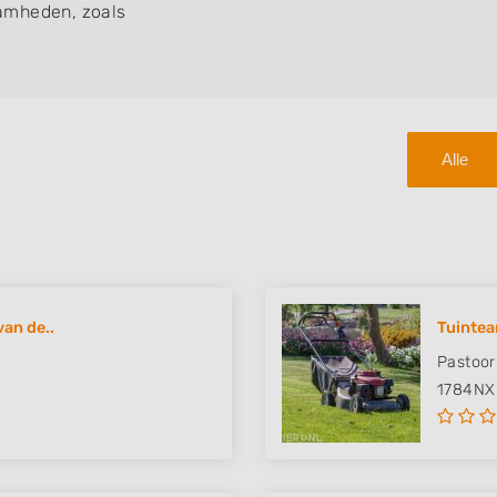
amheden, zoals
Alle
an de..
Tuintea
Pastoo
1784NX