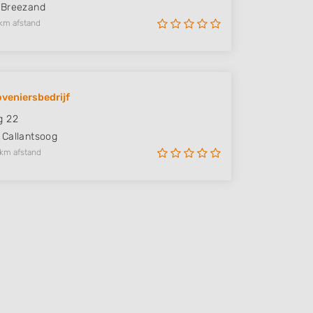
Breezand
km afstand
veniersbedrijf
g 22
Callantsoog
 km afstand