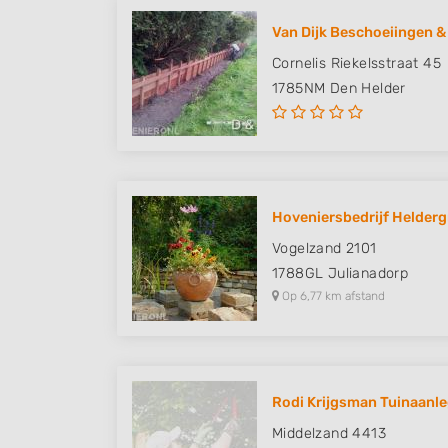
Van Dijk Beschoeiingen &
Cornelis Riekelsstraat 45
1785NM
Den Helder
Hoveniersbedrijf Helder
Vogelzand 2101
1788GL
Julianadorp
Op 6,77 km afstand
Rodi Krijgsman Tuinaanle
Middelzand 4413