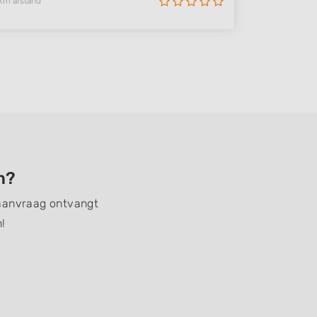
km afstand
n?
n aanvraag ontvangt
!