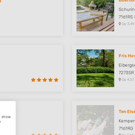
j
Boerho
Schuri
7161RS
Op 3,49
Fris Ho
Eiberg
7273SR
Op 4,57
Ten Els
e, show
Kempers
e
7161RG