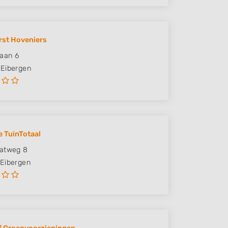
st Hoveniers
laan 6
Eibergen
e TuinTotaal
latweg 8
Eibergen