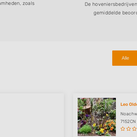
amheden, zoals
De hoveniersbedrijven
gemiddelde beoord
Alle
Leo Old
Noachw
7152CN