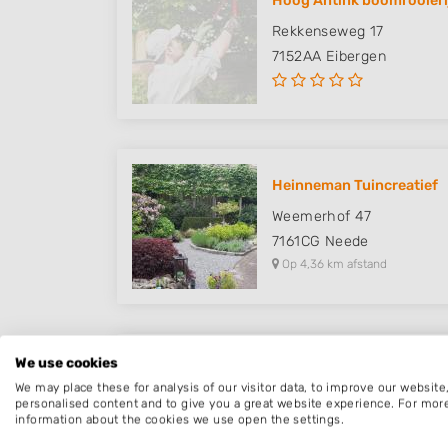
Hoog Antink boomrooieri
Rekkenseweg 17
7152AA
Eibergen
Heinneman Tuincreatief
Weemerhof 47
7161CG
Neede
Op 4,36 km afstand
We use cookies
MR Groen Timmerwerken
We may place these for analysis of our visitor data, to improve our websit
Vossebultweg 2
personalised content and to give you a great website experience. For mor
information about the cookies we use open the settings.
7157CH
Rekken