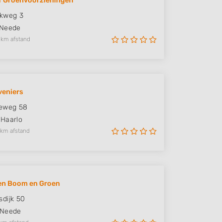
f Groenvoorzieningen
nkweg 3
Neede
 km afstand
veniers
seweg 58
Haarlo
 km afstand
en Boom en Groen
dijk 50
Neede