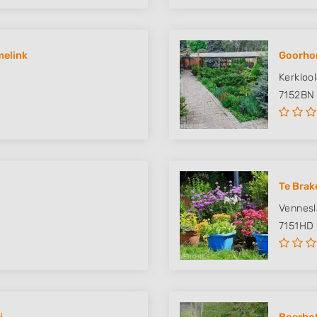
melink
Goorhor
Kerkloo
7152BN
Te Brak
Vennes
7151HD