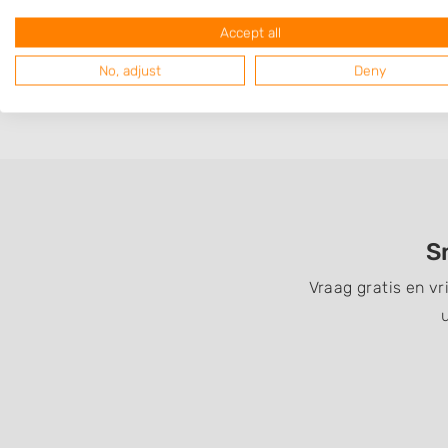
Op 4,88 km afstand
Accept all
No, adjust
Deny
S
Vraag gratis en vr