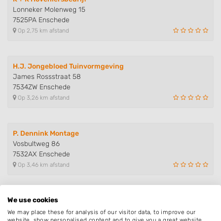
Lonneker Molenweg 15
7525PA Enschede
Op 2,75 km afstand
H.J. Jongebloed Tuinvormgeving
James Rossstraat 58
7534ZW Enschede
Op 3,26 km afstand
P. Dennink Montage
Vosbultweg 86
7532AX Enschede
Op 3,46 km afstand
We use cookies
BijHof
Carolastraat 14
We may place these for analysis of our visitor data, to improve our
website, show personalised content and to give you a great website