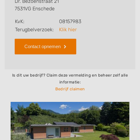
Dr. Bezoenstraat 21
bedrijf.
7531VG Enschede
Zoekt u een ander bedrijf? Bekijk dan andere
KvK:
08157983
hoveniers en bedrijven in
Terugbelverzoek:
Klik hier
Enschede
.
Contact opnemen
Is dit uw bedrijf? Claim deze vermelding en beheer zelf alle
informatie:
Bedrijf claimen