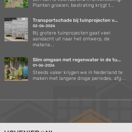
Planten groeien, bestrating krijgt t...
Transportschade bij tuinprojecten v...
02-06-2026
Bij grotere tuinprojecten gaat veel
aandacht uit naar het ontwerp, de
materia...
Slim omgaan met regenwater in de tu...
01-06-2026
Steeds vaker krijgen we in Nederland te
maken met langere droge periodes, afg...
Verzorgingstips voor bomen en planten
Inspiratie voor uw tuin en terras
De belangrijkste tuinwerkzaamheden voor de
komende maand