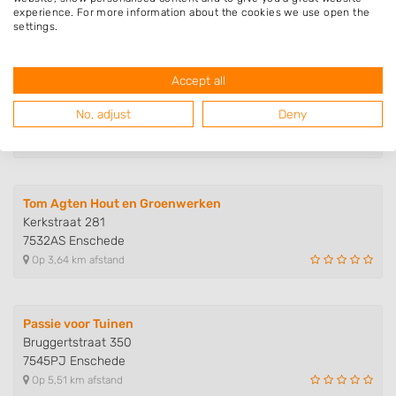
7543RC Enschede
experience. For more information about the cookies we use open the
Op 3,57 km afstand
settings.
Accept all
Van Tongeren Tuinen
Vergertweg 77
No, adjust
Deny
7524PN Enschede
Op 3,58 km afstand
Tom Agten Hout en Groenwerken
Kerkstraat 281
7532AS Enschede
Op 3,64 km afstand
Passie voor Tuinen
Bruggertstraat 350
7545PJ Enschede
Op 5,51 km afstand