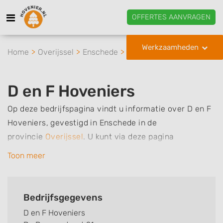
OFFERTES AANVRAGEN
Werkzaamheden
Home
Overijssel
Enschede
D en F Hoveniers
D en F Hoveniers
Op deze bedrijfspagina vindt u informatie over D en F
Hoveniers, gevestigd in Enschede in de
provincie
Overijssel
.
U kunt via deze pagina
eenvoudig contact met het bedrijf opnemen door te
Toon meer
bellen of een bericht te sturen. Daarnaast vindt u een
overzicht van de werkzaamheden van dit bedrijf, zo
kunt u snel zien welke zaken D en F Hoveniers voor u
Bedrijfsgegevens
kan verzorgen. Tenslotte kunt een beoordeling of
D en F Hoveniers
review achterlaten als u al ervaring heeft met dit