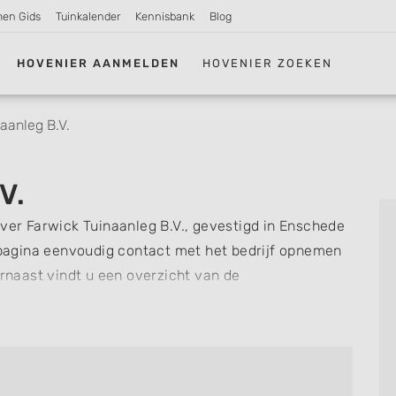
men Gids
Tuinkalender
Kennisbank
Blog
HOVENIER AANMELDEN
HOVENIER ZOEKEN
aanleg B.V.
V.
over Farwick Tuinaanleg B.V., gevestigd in Enschede
pagina eenvoudig contact met het bedrijf opnemen
arnaast vindt u een overzicht van de
nel zien welke zaken Farwick Tuinaanleg B.V. voor u
ng of review achterlaten als u al ervaring heeft
re hoveniers en bedrijven in
Enschede
.