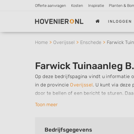
Offerte aanvragen
Kosten
Inspiratie
Planten & Bo
INLOGGEN
Home
Overijssel
Enschede
Farwick Tuin
Farwick Tuinaanleg B.
Op deze bedrijfspagina vindt u informatie 
in de provincie
Overijssel
.
U kunt via deze 
door te bellen of een bericht te sturen. Da
werkzaamheden van dit bedrijf, zo kunt u s
Toon meer
kan verzorgen. Tenslotte kunt een beoordeli
met dit bedrijf.
Bedrijfsgegevens
Zoekt u een ander bedrijf? Bekijk dan ande