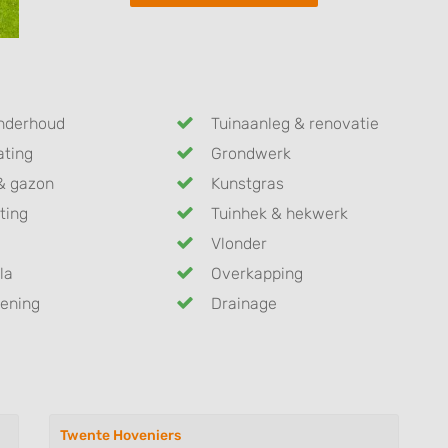
nderhoud
Tuinaanleg & renovatie
ating
Grondwerk
& gazon
Kunstgras
ting
Tuinhek & hekwerk
Vlonder
la
Overkapping
ening
Drainage
Twente Hoveniers