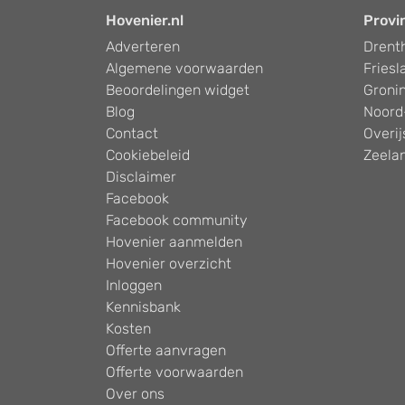
Hovenier.nl
Provi
Adverteren
Drent
Algemene voorwaarden
Friesl
Beoordelingen widget
Groni
Blog
Noord
Contact
Overij
Cookiebeleid
Zeela
Disclaimer
Facebook
Facebook community
Hovenier aanmelden
Hovenier overzicht
Inloggen
Kennisbank
Kosten
Offerte aanvragen
Offerte voorwaarden
Over ons