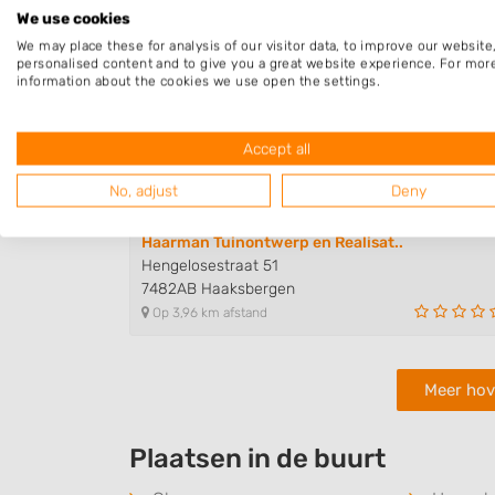
Op 3,23 km afstand
We use cookies
We may place these for analysis of our visitor data, to improve our websit
personalised content and to give you a great website experience. For mor
information about the cookies we use open the settings.
Balk en Baartman Hoveniers
Pruisische Veldweg 220
7552AE Hengelo
Accept all
Op 3,53 km afstand
No, adjust
Deny
Haarman Tuinontwerp en Realisat..
Hengelosestraat 51
7482AB Haaksbergen
Op 3,96 km afstand
Meer hov
Plaatsen in de buurt