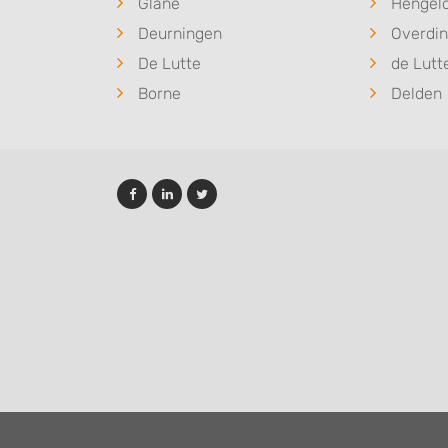
Glane
Hengel
Deurningen
Overdin
De Lutte
de Lutt
Borne
Delden