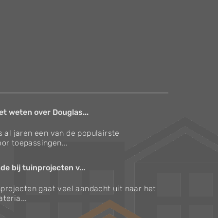
et weten over Douglas...
s al jaren een van de populairste
or toepassingen...
e bij tuinprojecten v...
inprojecten gaat veel aandacht uit naar het
teria...
Verzorgingstips voor bomen en planten