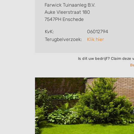
Farwick Tuinaanleg B.V.
Auke Vleerstraat 180
7547PH Enschede
KvK:
06012794
Terugbelverzoek:
Klik hier
Is dit uw bedrijf? Claim deze 
Be