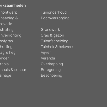
erkzaamheden
inontwerp
Tuinonderhoud
inaanleg &
Boomverzorging
novatie
strating
Grondwerk
inverlichting
Gras & gazon
nstgras
Tuinafscheiding
hutting
Tuinhek & hekwerk
ag & heg
Vijver
onder
Veranda
rgola
Overkapping
inhuis & schuur
Beregening
ainage
Beschoeiing