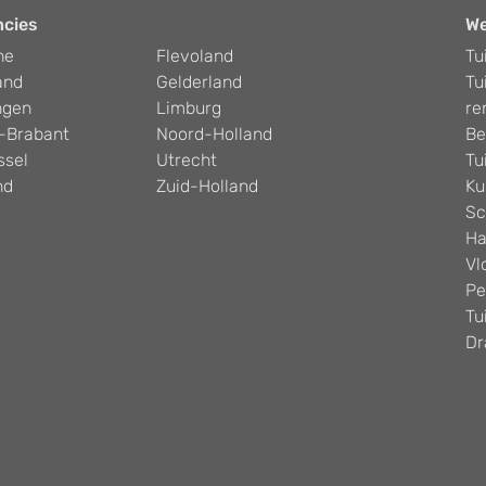
ncies
W
he
Flevoland
Tu
and
Gelderland
Tu
ngen
Limburg
re
-Brabant
Noord-Holland
Be
ssel
Utrecht
Tu
nd
Zuid-Holland
Ku
Sc
Ha
Vl
Pe
Tu
Dr