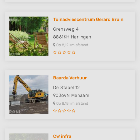
Tuinadviescentrum Gerard Bruin
Grensweg 4
8861KH
Harlingen
Op 8,12 km afstand
Baarda Verhuur
De Stapel 12
9036VN
Menaam
Op 8,18 km afstand
CW infra