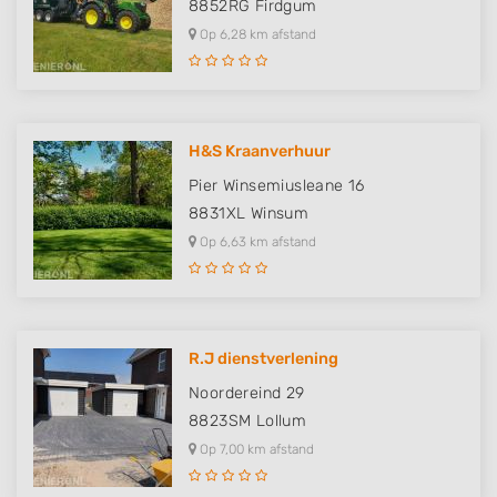
8852RG
Firdgum
Op 6,28 km afstand
H&S Kraanverhuur
Pier Winsemiusleane 16
8831XL
Winsum
Op 6,63 km afstand
R.J dienstverlening
Noordereind 29
8823SM
Lollum
Op 7,00 km afstand