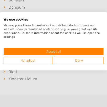
Schalsum
Dongjum
Boer
We use cookies
Peins
We may place these for analysis of our visitor data, to improve our
Zweins
website, show personalised content and to give you a great website
experience. For more information about the cookies we use open the
Tzum
settings.
Hitzum
Herbaijum
Accept all
Wjelsryp
No, adjust
Deny
Skingen
Ried
Klooster Lidlum