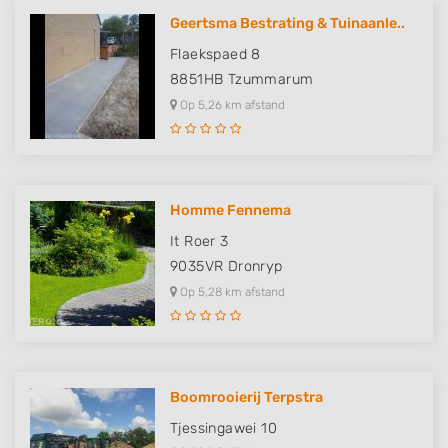
Geertsma Bestrating & Tuinaanle..
Flaekspaed 8
8851HB
Tzummarum
Op 5,26 km afstand
Homme Fennema
It Roer 3
9035VR
Dronryp
Op 5,28 km afstand
Boomrooierij Terpstra
Tjessingawei 10