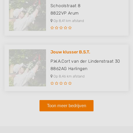
Schoolstraat 8
8822VP
Arum
Op 8,41 km afstand
Jouw klusser B.S.T.
P.W.A.Cort van der Lindenstraat 30
8862AG
Harlingen
Op 8,46 km afstand
Toon meer bedrijven