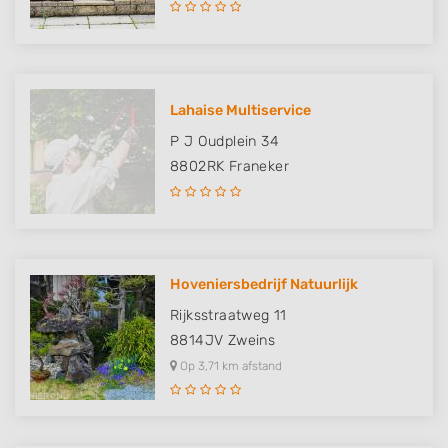
Lahaise Multiservice
P J Oudplein 34
8802RK
Franeker
Hoveniersbedrijf Natuurlijk
Rijksstraatweg 11
8814JV
Zweins
Op 3,71 km afstand