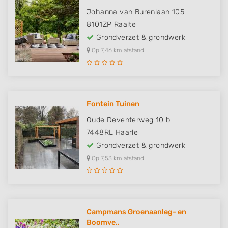
Johanna van Burenlaan 105
8101ZP
Raalte
Grondverzet & grondwerk
Op 7,46 km afstand
Fontein Tuinen
Oude Deventerweg 10 b
7448RL
Haarle
Grondverzet & grondwerk
Op 7,53 km afstand
Campmans Groenaanleg- en
Boomve..