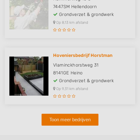
7447SM
Hellendoorn
Grondverzet & grondwerk
Op 8,13 km afstand
Hoveniersbedrijf Horstman
Vlaminckhorstweg 31
8141GE
Heino
Grondverzet & grondwerk
Op 9,31 km afstand
Toon meer bedrijven