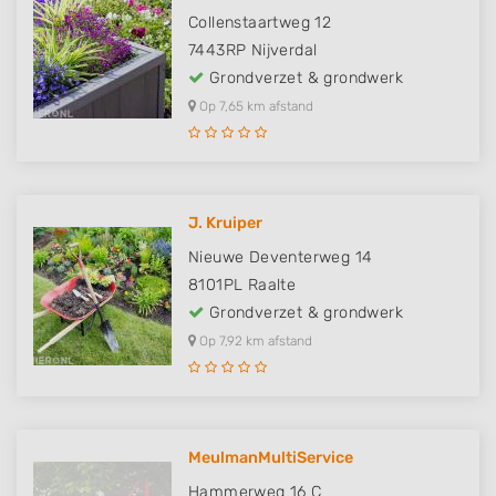
Collenstaartweg 12
7443RP
Nijverdal
Grondverzet & grondwerk
Op 7,65 km afstand
J. Kruiper
Nieuwe Deventerweg 14
8101PL
Raalte
Grondverzet & grondwerk
Op 7,92 km afstand
MeulmanMultiService
Hammerweg 16 C