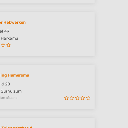
er Hekwerken
el 49
Harkema
yling Hamersma
ld 20
Surhuizum
 km afstand