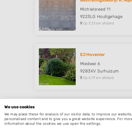
Bestratingsbedrijf R. Nij
Michielsreed 11
9223LG
Houtigehage
Op 3,33 km afstand
EJ Hovenier
Miedwei 6
9283XV
Surhuizum
Op 4,79 km afstand
We use cookies
Hoveniersbedrijf Schuil
We may place these for analysis of our visitor data, to improve our websit
Peebosserdwarsweg 6
personalised content and to give you a great website experience. For mor
information about the cookies we use open the settings.
9863TL
Doezum