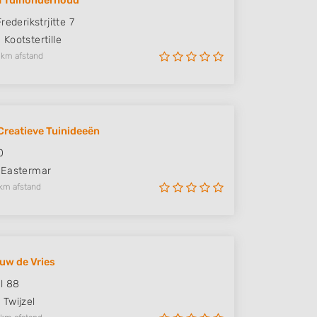
 Tuinonderhoud
rederikstrjitte 7
H
Kootstertille
 km afstand
Creatieve Tuinideeën
0
Eastermar
km afstand
uw de Vries
l 88
G
Twijzel