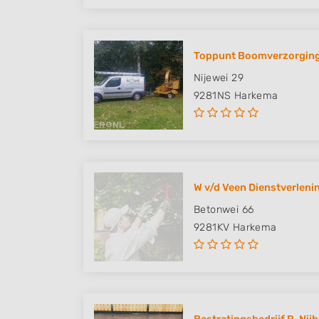
Toppunt Boomverzorging
Nijewei 29
9281NS
Harkema
W v/d Veen Dienstverlening
Betonwei 66
9281KV
Harkema