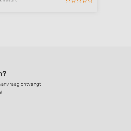
 km afstand
n?
 aanvraag ontvangt
!