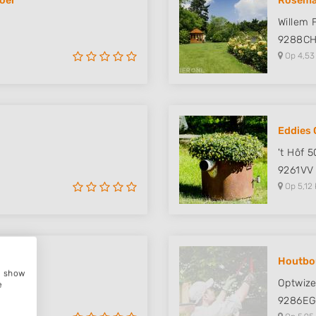
boer
Rosema
Willem F
9288C
Op 4,53
Eddies 
't Hôf 5
9261VV
Op 5,12 
Houtbo
e, show
Optwize
e
9286E