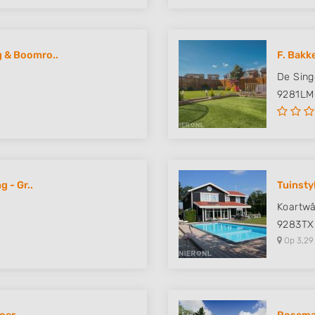
 & Boomro..
F. Bakk
De Sing
9281LM
 - Gr..
Tuinst
Koartwâ
9283TX
Op 3,29