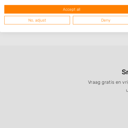
Op 5,85 km afstand
Accept all
No, adjust
Deny
S
Vraag gratis en v