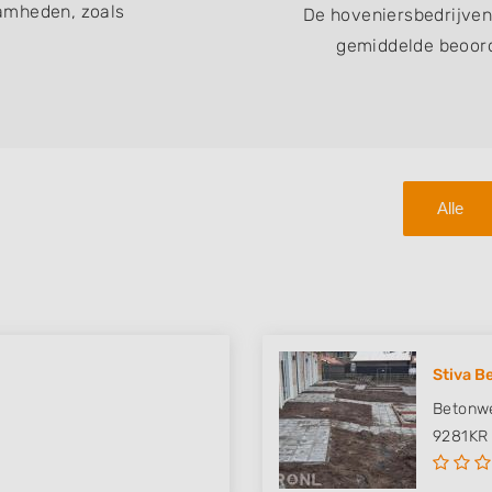
amheden, zoals
De hoveniersbedrijve
gemiddelde beoord
Alle
Stiva B
Betonwe
9281KR