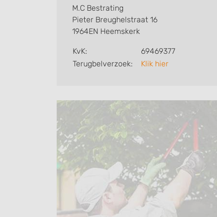
M.C Bestrating
Pieter Breughelstraat 16
1964EN Heemskerk
KvK:
69469377
Terugbelverzoek:
Klik hier