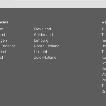
ncies
W
he
Flevoland
Tu
and
Gelderland
Tu
ngen
Limburg
re
-Brabant
Noord-Holland
Be
ssel
Utrecht
Tu
nd
Zuid-Holland
Ku
Sc
Ha
Vl
Pe
Tu
Dr