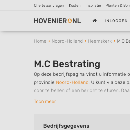
Offerte aanvragen
Kosten
Inspiratie
Planten & Bo
INLOGGEN
Home
Noord-Holland
Heemskerk
M.C B
M.C Bestrating
Op deze bedrijfspagina vindt u informatie 
provincie
Noord-Holland
.
U kunt via deze p
door te bellen of een bericht te sturen. Da
werkzaamheden van dit bedrijf, zo kunt u s
Toon meer
verzorgen. Tenslotte kunt een beoordeling o
bedrijf.
Bedrijfsgegevens
Zoekt u een ander bedrijf? Bekijk dan ande