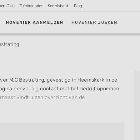
men Gids
Tuinkalender
Kennisbank
Blog
HOVENIER AANMELDEN
HOVENIER ZOEKEN
estrating
over M.C Bestrating, gevestigd in Heemskerk in de
agina eenvoudig contact met het bedrijf opnemen
arnaast vindt u een overzicht van de
nel zien welke zaken M.C Bestrating voor u kan
f review achterlaten als u al ervaring heeft met dit
re hoveniers en bedrijven in
Heemskerk
.