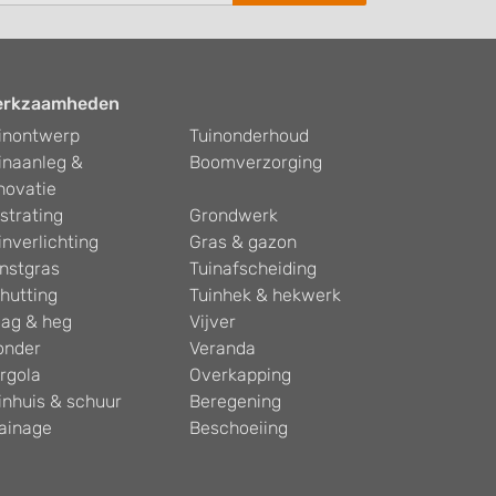
erkzaamheden
inontwerp
Tuinonderhoud
inaanleg &
Boomverzorging
novatie
strating
Grondwerk
inverlichting
Gras & gazon
nstgras
Tuinafscheiding
hutting
Tuinhek & hekwerk
ag & heg
Vijver
onder
Veranda
rgola
Overkapping
inhuis & schuur
Beregening
ainage
Beschoeiing