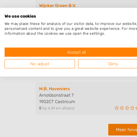
Wijcker Groen B.V.
Wijkermeerweg 38
We use cookies
1948NW Beverwijk
We may place these for analysis of our visitor data, to improve our websit
Op 3,44 km afstand
personalised content and to give you a great website experience. For mor
information about the cookies we use open the settings.
R. Garau Timmerwerken
Accept all
Ladderbeekstraat 80
1951BP Velsen-Noord
No, adjust
Deny
Op 4,15 km afstand
M.B. Hoveniers
Arnoldsonstraat 7
1902CT Castricum
Op 4,49 km afstand
Meer hove