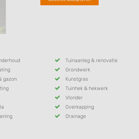
nderhoud
Tuinaanleg & renovatie
ating
Grondwerk
& gazon
Kunstgras
ting
Tuinhek & hekwerk
Vlonder
la
Overkapping
ening
Drainage