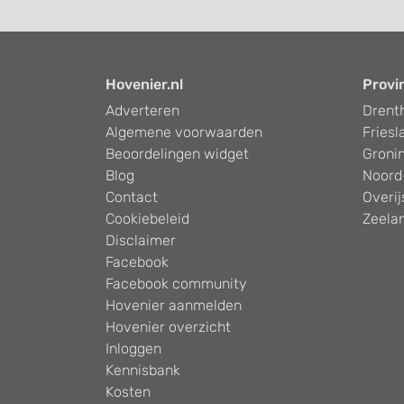
Hovenier.nl
Provi
Adverteren
Drent
Algemene voorwaarden
Friesl
Beoordelingen widget
Groni
Blog
Noord
Contact
Overij
Cookiebeleid
Zeela
Disclaimer
Facebook
Facebook community
Hovenier aanmelden
Hovenier overzicht
Inloggen
Kennisbank
Kosten