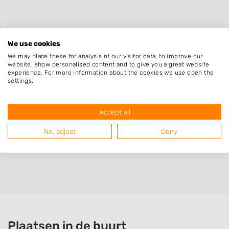
Snel de juiste hovenier in Wijk aan
We use cookies
Zee vinden?
We may place these for analysis of our visitor data, to improve our
website, show personalised content and to give you a great website
Vraag gratis en vrijblijvend offertes aan van hoveniers
experience. For more information about the cookies we use open the
settings.
in Wijk aan Zee. Met één aanvraag ontvangt u
meerdere offertes ineens en kiest u snel de juiste
vakman!
Accept all
No, adjust
Deny
Vraag offertes aan voor hoveniers in Wijk aan Zee
Plaatsen in de buurt