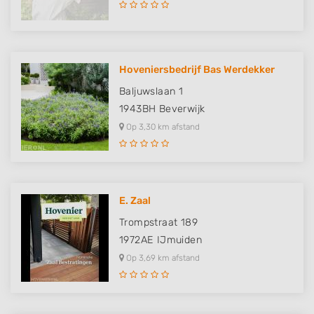
Hoveniersbedrijf Bas Werdekker
Baljuwslaan 1
1943BH
Beverwijk
Op 3,30 km afstand
E. Zaal
Trompstraat 189
1972AE
IJmuiden
Op 3,69 km afstand