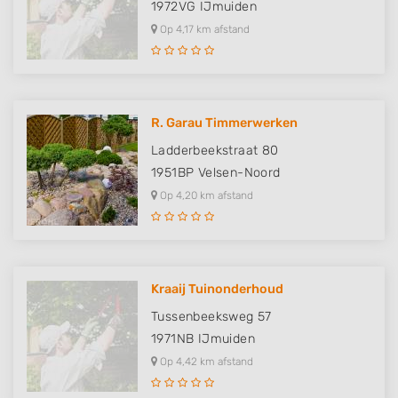
1972VG
IJmuiden
Op 4,17 km afstand
R. Garau Timmerwerken
Ladderbeekstraat 80
1951BP
Velsen-Noord
Op 4,20 km afstand
Kraaij Tuinonderhoud
Tussenbeeksweg 57
1971NB
IJmuiden
Op 4,42 km afstand