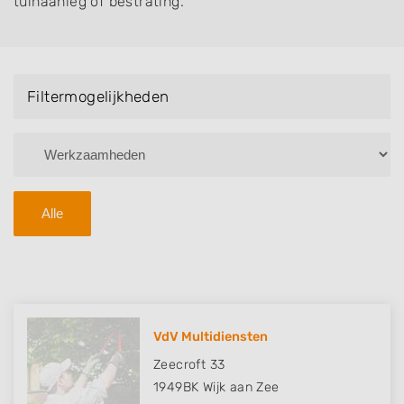
tuinaanleg of bestrating.
Filtermogelijkheden
Alle
VdV Multidiensten
Zeecroft 33
1949BK
Wijk aan Zee