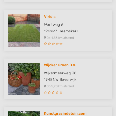
Viridis
Wentweg 6
1969MZ
Heemskerk
Op 4,53 km afstand
Wijcker Groen B.V.
Wijkermeerweg 38
1948NW
Beverwijk
Op 5,20 km afstand
Kunstgrasindetuin.com