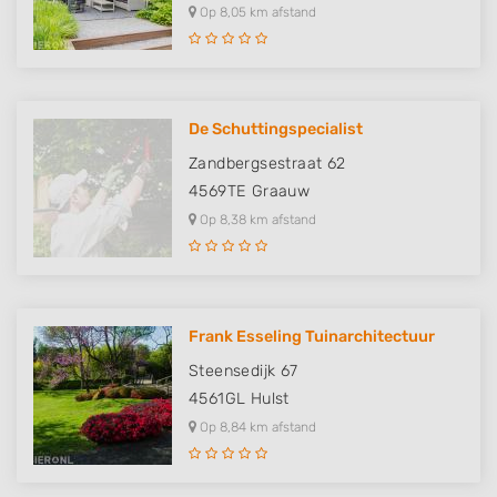
Op 8,05 km afstand
De Schuttingspecialist
Zandbergsestraat 62
4569TE
Graauw
Op 8,38 km afstand
Frank Esseling Tuinarchitectuur
Steensedijk 67
4561GL
Hulst
Op 8,84 km afstand