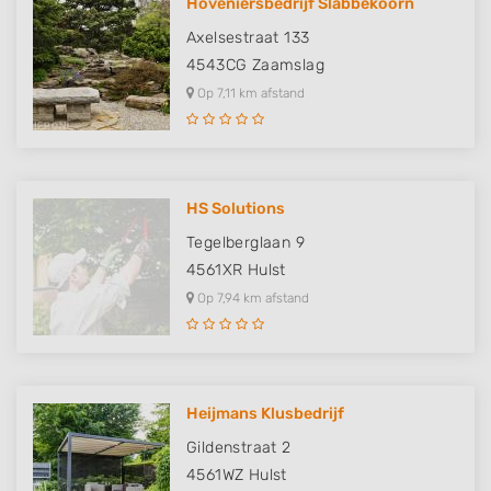
Hoveniersbedrijf Slabbekoorn
Axelsestraat 133
4543CG
Zaamslag
Op 7,11 km afstand
HS Solutions
Tegelberglaan 9
4561XR
Hulst
Op 7,94 km afstand
Heijmans Klusbedrijf
Gildenstraat 2
4561WZ
Hulst