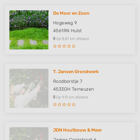
De Moor en Zoon
Hogeweg 9
4561RN
Hulst
Op 8,87 km afstand
T. Jansen Grondwerk
Roodborstje 7
4533GH
Terneuzen
Op 9,15 km afstand
JDN Houtbouw & Meer
James Cookstraat 6