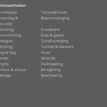
erkzaamheden
inontwerp
Tuinonderhoud
inaanleg &
Boomverzorging
novatie
strating
Grondwerk
inverlichting
Gras & gazon
nstgras
Tuinafscheiding
hutting
Tuinhek & hekwerk
ag & heg
Vijver
onder
Veranda
rgola
Overkapping
inhuis & schuur
Beregening
ainage
Beschoeiing