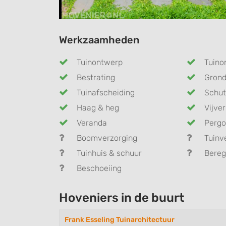
Werkzaamheden
Tuinontwerp
Tuino
Bestrating
Gron
Tuinafscheiding
Schut
Haag & heg
Vijver
Veranda
Pergo
Boomverzorging
Tuinv
Tuinhuis & schuur
Bereg
Beschoeiing
Hoveniers in de buurt
Frank Esseling Tuinarchitectuur