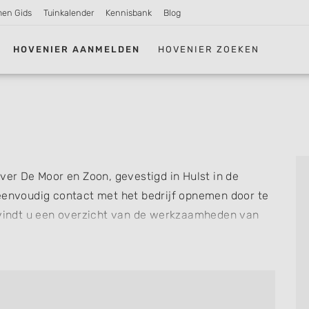
men Gids
Tuinkalender
Kennisbank
Blog
HOVENIER AANMELDEN
HOVENIER ZOEKEN
ver De Moor en Zoon, gevestigd in Hulst in de
eenvoudig contact met het bedrijf opnemen door te
t vindt u een overzicht van de werkzaamheden van
n De Moor en Zoon voor u kan verzorgen. Tenslotte
ls u al ervaring heeft met dit bedrijf.
re hoveniers en bedrijven in
Hulst
.