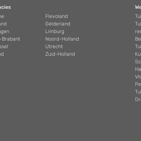
ncies
W
he
Flevoland
Tu
and
Gelderland
Tu
ngen
Limburg
re
-Brabant
Noord-Holland
Be
ssel
Utrecht
Tu
nd
Zuid-Holland
Ku
Sc
Ha
Vl
Pe
Tu
Dr