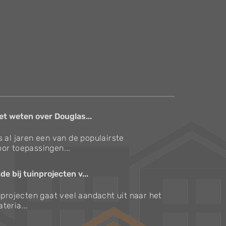
et weten over Douglas...
s al jaren een van de populairste
or toepassingen...
e bij tuinprojecten v...
inprojecten gaat veel aandacht uit naar het
teria...
Verzorgingstips voor bomen en planten