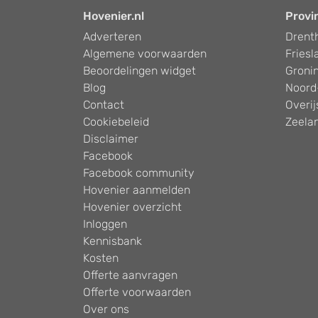
Hovenier.nl
Provi
Adverteren
Drent
Algemene voorwaarden
Friesl
Beoordelingen widget
Groni
Blog
Noord
Contact
Overij
Cookiebeleid
Zeela
Disclaimer
Facebook
Facebook community
Hovenier aanmelden
Hovenier overzicht
Inloggen
Kennisbank
Kosten
Offerte aanvragen
Offerte voorwaarden
Over ons