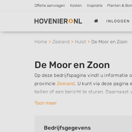
Offerte aanvragen
Kosten
Inspiratie
Planten & Bo
INLOGGEN
Home
Zeeland
Hulst
De Moor en Zoon
De Moor en Zoon
Op deze bedrijfspagina vindt u informatie o
provincie
Zeeland
.
U kunt via deze pagina 
bellen of een bericht te sturen. Daarnaas
dit bedrijf, zo kunt u snel zien welke zake
Toon meer
kunt een beoordeling of review achterlaten a
Zoekt u een ander bedrijf? Bekijk dan ande
Bedrijfsgegevens