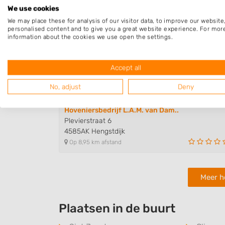
Op 5,85 km afstand
We use cookies
We may place these for analysis of our visitor data, to improve our websit
personalised content and to give you a great website experience. For mor
information about the cookies we use open the settings.
De Zeeuwse Hovenier
Kerkstraat 7
4581BV Vogelwaarde
Accept all
Op 7,94 km afstand
No, adjust
Deny
Hoveniersbedrijf L.A.M. van Dam..
Plevierstraat 6
4585AK Hengstdijk
Op 8,95 km afstand
Meer h
Plaatsen in de buurt