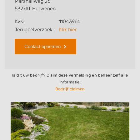
Marshallweg 26
5327AT Hurwenen
Zoekt u een ander bedrijf? Bekijk dan andere
hoveniers en bedrijven in
Hurwenen
.
KvK:
11043966
Terugbelverzoek:
Klik hier
Contact opnemen
Is dit uw bedrijf? Claim deze vermelding en beheer zelf alle
informatie:
Bedrijf claimen