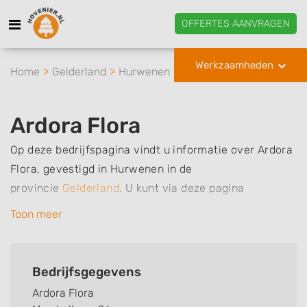
OFFERTES AANVRAGEN
Werkzaamheden
Home
Gelderland
Hurwenen
Ardora Flora
Ardora Flora
Op deze bedrijfspagina vindt u informatie over Ardora
Flora, gevestigd in Hurwenen in de
provincie
Gelderland
.
U kunt via deze pagina
eenvoudig contact met het bedrijf opnemen door te
Toon meer
bellen of een bericht te sturen. Daarnaast vindt u een
overzicht van de werkzaamheden van dit bedrijf, zo
kunt u snel zien welke zaken Ardora Flora voor u kan
Bedrijfsgegevens
verzorgen. Tenslotte kunt een beoordeling of review
Ardora Flora
achterlaten als u al ervaring heeft met dit bedrijf.