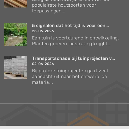
populairste houtsoorten voor
toepassingen...
5 signalen dat het tijd is voor een...
25-06-2026
Een tuin is voortdurend in ontwikkeling.
Planten groeien, bestrating krijgt t...
Transportschade bij tuinprojecten v...
02-06-2026
Bij grotere tuinprojecten gaat veel
aandacht uit naar het ontwerp, de
materia...
Verzorgingstips voor bomen en planten
Inspiratie voor uw tuin en terras
De belangrijkste tuinwerkzaamheden voor de