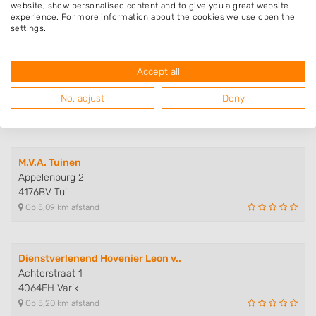
4061RG Ophemert
website, show personalised content and to give you a great website
Op 4,52 km afstand
experience. For more information about the cookies we use open the
settings.
IN & hOUTDOOR
Accept all
Dokter van Wieringenstraat 32
4181BW Waardenburg
No, adjust
Deny
Op 4,97 km afstand
M.V.A. Tuinen
Appelenburg 2
4176BV Tuil
Op 5,09 km afstand
Dienstverlenend Hovenier Leon v..
Achterstraat 1
4064EH Varik
Op 5,20 km afstand