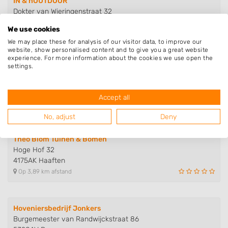
IN & hOUTDOOR
Dokter van Wieringenstraat 32
4181BW Waardenburg
We use cookies
Op 3,18 km afstand
We may place these for analysis of our visitor data, to improve our
website, show personalised content and to give you a great website
experience. For more information about the cookies we use open the
settings.
Kwekerij Van Dijk
2e Tieflaarsestraat 6
4182PE Neerijnen
Accept all
Op 3,86 km afstand
No, adjust
Deny
Theo Blom Tuinen & Bomen
Hoge Hof 32
4175AK Haaften
Op 3,89 km afstand
Hoveniersbedrijf Jonkers
Burgemeester van Randwijckstraat 86