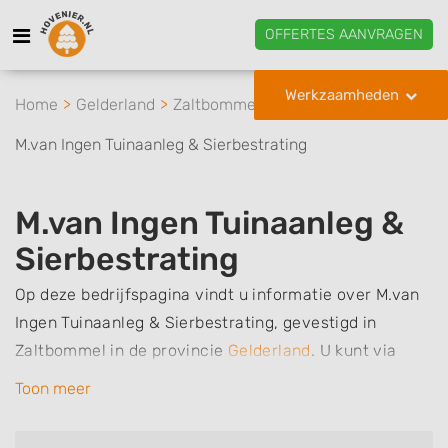
OFFERTES AANVRAGEN
Werkzaamheden
Home
Gelderland
Zaltbommel
M.van Ingen Tuinaanleg & Sierbestrating
M.van Ingen Tuinaanleg &
Sierbestrating
Op deze bedrijfspagina vindt u informatie over M.van
Ingen Tuinaanleg & Sierbestrating, gevestigd in
Zaltbommel in de provincie
Gelderland
.
U kunt via
deze pagina eenvoudig contact met het bedrijf
Toon meer
opnemen door te bellen of een bericht te sturen.
Daarnaast vindt u een overzicht van de