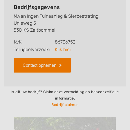
werkzaamheden van dit bedrijf, zo kunt u snel zien
Bedrijfsgegevens
welke zaken M.van Ingen Tuinaanleg & Sierbestrating
M.van Ingen Tuinaanleg & Sierbestrating
voor u kan verzorgen. Tenslotte kunt een beoordeling
Unieweg 5
of review achterlaten als u al ervaring heeft met dit
5301KS Zaltbommel
bedrijf.
KvK:
86736752
Zoekt u een ander bedrijf? Bekijk dan andere
Terugbelverzoek:
Klik hier
hoveniers en bedrijven in
Zaltbommel
.
Contact opnemen
Is dit uw bedrijf? Claim deze vermelding en beheer zelf alle
informatie:
Bedrijf claimen