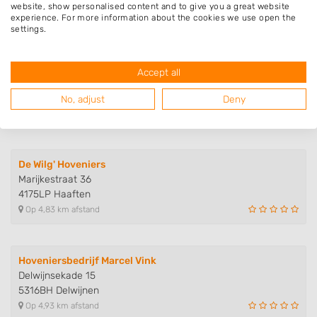
5313AN Nieuwaal
website, show personalised content and to give you a great website
Op 4,16 km afstand
experience. For more information about the cookies we use open the
settings.
Hoveniersbedrijf Leo van Kley
Accept all
De Morgen 9
4174GW Hellouw
No, adjust
Deny
Op 4,21 km afstand
De Wilg' Hoveniers
Marijkestraat 36
4175LP Haaften
Op 4,83 km afstand
Hoveniersbedrijf Marcel Vink
Delwijnsekade 15
5316BH Delwijnen
Op 4,93 km afstand