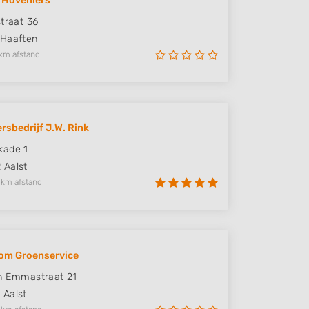
' Hoveniers
straat 36
Haaften
km afstand
rsbedrijf J.W. Rink
kade 1
R
Aalst
 km afstand
om Groenservice
n Emmastraat 21
R
Aalst