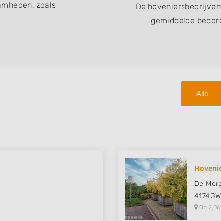
amheden, zoals
De hoveniersbedrijven
gemiddelde beoord
Alle
Hovenie
De Mor
4174GW
Op 2,06