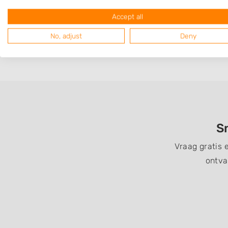
Op 4,43 km afstand
Accept all
No, adjust
Deny
Sn
Vraag gratis 
ontva