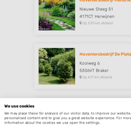
Hoveniersbedrijf Hendrik-
Nieuwe Steeg 51
4171CT
Herwijnen
Op 3,93 km afstand
Hoveniersbedrijf De Plata
Kooiweg 6
5306VT
Brakel
Op 4,17 km afstand
We use cookies
Lankhaar Hovenier & Stra
We may place these for analysis of our visitor data, to improve our websit
Koningin Emmastraat 6
personalised content and to give you a great website experience. For mor
information about the cookies we use open the settings.
5308JS
Aalst