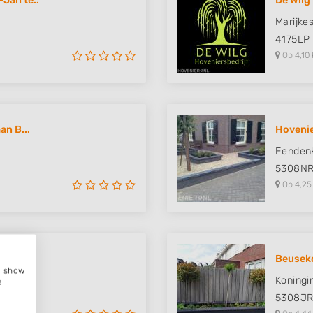
Jan te..
De Wilg
Marijke
4175LP
Op 4,10 
an B...
Hovenie
Eenden
5308N
Op 4,25
at
Beusek
e, show
Koningi
e
5308J