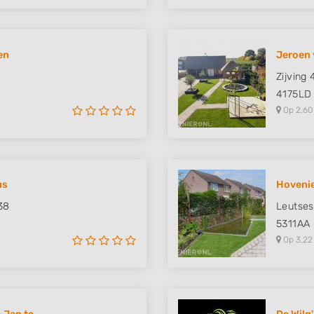
en
Jeroen 
Zijving 
4175LD
Op 2,60
us
Hovenie
38
Leutses
5311AA
Op 3,22