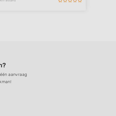
 km afstand
en?
t één aanvraag
akman!