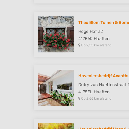
Theo Blom Tuinen & Bom
Hoge Hof 32
4175AK
Haaften
Op 2,55 km afstand
Hoveniersbedrijf Acanth
Dutry van Haeftenstraat 
4175EL
Haaften
Op 2,66 km afstand