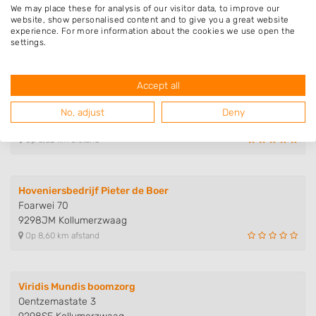
We may place these for analysis of our visitor data, to improve our
West 7
website, show personalised content and to give you a great website
9285WB Buitenpost
experience. For more information about the cookies we use open the
settings.
Op 7,38 km afstand
Accept all
Hoveniersbedrijf P. Douma
West 92
No, adjust
Deny
9285WD Buitenpost
Op 8,02 km afstand
Hoveniersbedrijf Pieter de Boer
Foarwei 70
9298JM Kollumerzwaag
Op 8,60 km afstand
Viridis Mundis boomzorg
Oentzemastate 3