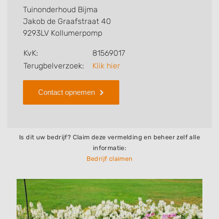
voor u kan verzorgen. Tenslotte kunt een beoordeling
Tuinonderhoud Bijma
of review achterlaten als u al ervaring heeft met dit
Jakob de Graafstraat 40
bedrijf.
9293LV Kollumerpomp
Zoekt u een ander bedrijf? Bekijk dan andere
KvK:
81569017
hoveniers en bedrijven in
Terugbelverzoek:
Klik hier
Kollumerpomp
.
Contact opnemen
Is dit uw bedrijf? Claim deze vermelding en beheer zelf alle
informatie:
Bedrijf claimen