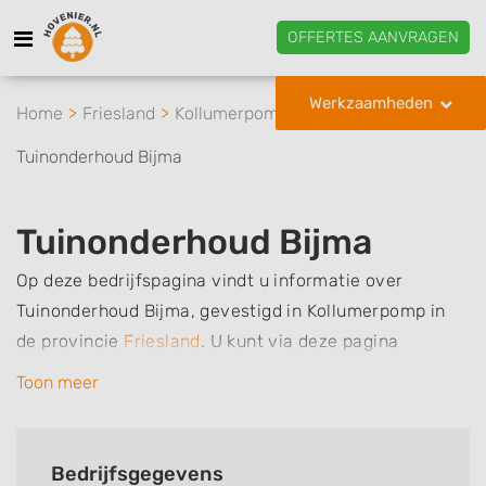
OFFERTES AANVRAGEN
Werkzaamheden
Home
Friesland
Kollumerpomp
Tuinonderhoud Bijma
Tuinonderhoud Bijma
Op deze bedrijfspagina vindt u informatie over
Tuinonderhoud Bijma, gevestigd in Kollumerpomp in
de provincie
Friesland
.
U kunt via deze pagina
eenvoudig contact met het bedrijf opnemen door te
Toon meer
bellen of een bericht te sturen. Daarnaast vindt u een
overzicht van de werkzaamheden van dit bedrijf, zo
kunt u snel zien welke zaken Tuinonderhoud Bijma
Bedrijfsgegevens