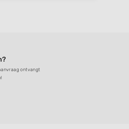
n?
n aanvraag ontvangt
!