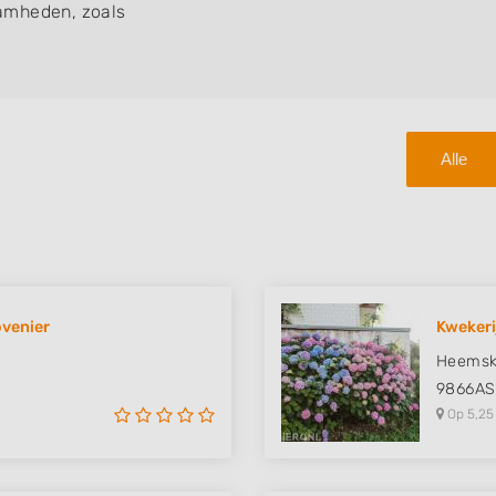
amheden, zoals
Alle
ovenier
Kwekeri
Heemske
9866AS
Op 5,25