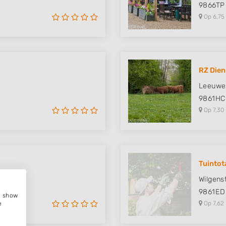
9866TP
Op 6,75
RZ Dien
Leeuwer
9861HC
Op 7,30
Tuintot
Wilgens
9861ED
e, show
Op 7,62
e