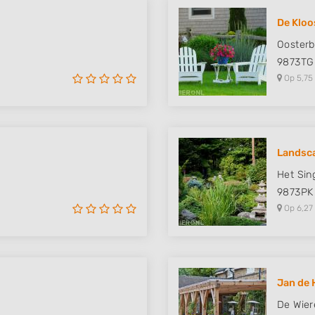
De Kloo
Oosterb
9873TG
Op 5,75
Landsc
Het Sin
9873PK
Op 6,27
Jan de 
De Wier