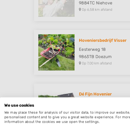
9884TC
Niehove
Op 6,58 km afstand
Hoveniersbedrijf Visser
Eesterweg 18
9863TB
Doezum
Op 7,00 km afstand
Dé Fijn Hovenier
Jumaweg 1
We use cookies
9291NA
Kollum
We may place these for analysis of our visitor data, to improve our websit
Op 7,38 km afstand
personalised content and to give you a great website experience. For mor
information about the cookies we use open the settings.