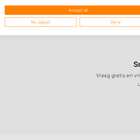
Accept all
No, adjust
Deny
S
Vraag gratis en vr