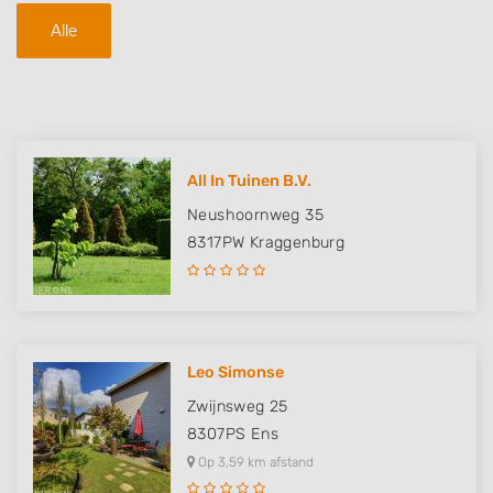
Alle
All In Tuinen B.V.
Neushoornweg 35
8317PW
Kraggenburg
Leo Simonse
Zwijnsweg 25
8307PS
Ens
Op 3,59 km afstand