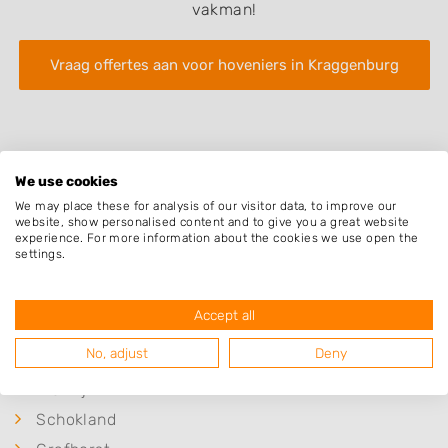
vakman!
Vraag offertes aan voor hoveniers in Kraggenburg
We use cookies
We may place these for analysis of our visitor data, to improve our
website, show personalised content and to give you a great website
Plaatsen in de buurt
experience. For more information about the cookies we use open the
settings.
Vollenhove
Ens
Accept all
Marknesse
No, adjust
Deny
Sint Jansklooster
Blokzijl
Schokland