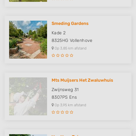
Smeding Gardens
Kade 2
8325HG
Vollenhove
Op 3,85 km afstand
Mts Muijsers Het Zwaluwhuis
Zwijnsweg 31
8307PS
Ens
Op 3,95 km afstand