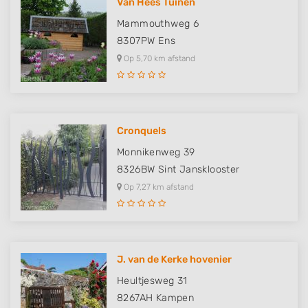
Van Hees Tuinen
Mammouthweg 6
8307PW
Ens
Op 5,70 km afstand
Cronquels
Monnikenweg 39
8326BW
Sint Jansklooster
Op 7,27 km afstand
J. van de Kerke hovenier
Heultjesweg 31
8267AH
Kampen