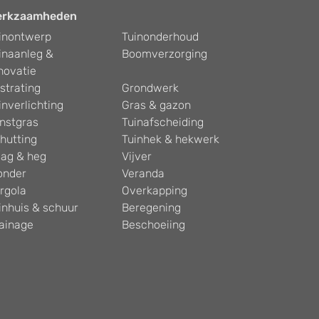
erkzaamheden
inontwerp
Tuinonderhoud
inaanleg &
Boomverzorging
novatie
strating
Grondwerk
inverlichting
Gras & gazon
nstgras
Tuinafscheiding
hutting
Tuinhek & hekwerk
ag & heg
Vijver
onder
Veranda
rgola
Overkapping
inhuis & schuur
Beregening
ainage
Beschoeiing