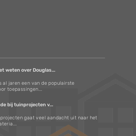
et weten over Douglas...
s al jaren een van de populairste
or toepassingen...
e bij tuinprojecten v...
inprojecten gaat veel aandacht uit naar het
teria...
Verzorgingstips voor bomen en planten