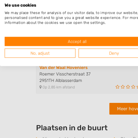
Op 1,29 km afstand
We use cookies
We may place these for analysis of our visitor data, to improve our websit
personalised content and to give you a great website experience. For mor
information about the cookies we use open the settings.
De Graaff Tuin en Landschap B.V..
Tiendweg-Oost 1
2941BV Lekkerkerk
Accept all
Op 1,78 km afstand
No, adjust
Deny
Van der Waal Hoveniers
Roemer Visscherstraat 37
2951TH Alblasserdam
Op 2,85 km afstand
Meer hove
Plaatsen in de buurt