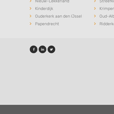
Nieuw-Lekkerland
Streefk
Kinderdijk
Krimpen
Ouderkerk aan den IJssel
Oud-Al
Papendrecht
Ridderk