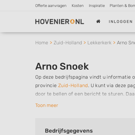
Offerte aanvragen
Kosten
Inspiratie
Planten & Bo
INLOGGEN
Home
Zuid-Holland
Lekkerkerk
Arno Sn
Arno Snoek
Op deze bedrijfspagina vindt u informatie 
provincie
Zuid-Holland
.
U kunt via deze pa
door te bellen of een bericht te sturen. Da
werkzaamheden van dit bedrijf, zo kunt u s
Toon meer
verzorgen. Tenslotte kunt een beoordeling o
bedrijf.
Bedrijfsgegevens
Zoekt u een ander bedrijf? Bekijk dan ande