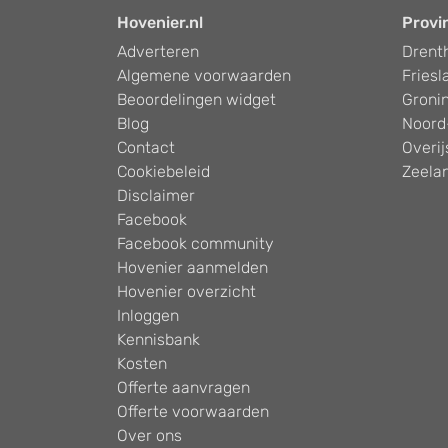
Hovenier.nl
Provi
Adverteren
Drent
Algemene voorwaarden
Friesl
Beoordelingen widget
Groni
Blog
Noord
Contact
Overij
Cookiebeleid
Zeela
Disclaimer
Facebook
Facebook community
Hovenier aanmelden
Hovenier overzicht
Inloggen
Kennisbank
Kosten
Offerte aanvragen
Offerte voorwaarden
Over ons