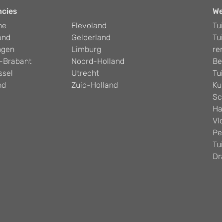
ncies
W
he
Flevoland
Tu
and
Gelderland
Tu
ngen
Limburg
re
-Brabant
Noord-Holland
Be
ssel
Utrecht
Tu
nd
Zuid-Holland
Ku
Sc
Ha
Vl
Pe
Tu
Dr