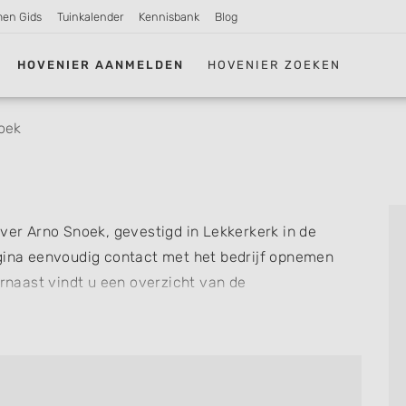
men Gids
Tuinkalender
Kennisbank
Blog
HOVENIER AANMELDEN
HOVENIER ZOEKEN
oek
over Arno Snoek, gevestigd in Lekkerkerk in de
gina eenvoudig contact met het bedrijf opnemen
arnaast vindt u een overzicht van de
nel zien welke zaken Arno Snoek voor u kan
f review achterlaten als u al ervaring heeft met dit
re hoveniers en bedrijven in
Lekkerkerk
.