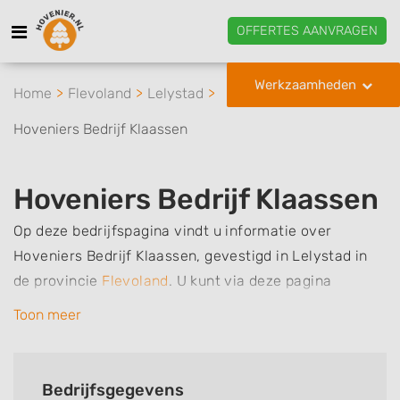
OFFERTES AANVRAGEN
Werkzaamheden
Home
Flevoland
Lelystad
Hoveniers Bedrijf Klaassen
Hoveniers Bedrijf Klaassen
Op deze bedrijfspagina vindt u informatie over
Hoveniers Bedrijf Klaassen, gevestigd in Lelystad in
de provincie
Flevoland
.
U kunt via deze pagina
eenvoudig contact met het bedrijf opnemen door te
Toon meer
bellen of een bericht te sturen. Daarnaast vindt u een
overzicht van de werkzaamheden van dit bedrijf, zo
kunt u snel zien welke zaken Hoveniers Bedrijf
Bedrijfsgegevens