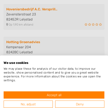
Hoveniersbedrijf A.C. Versprill..
Zevensterstraat 23
8245JR Lelystad
Op 1,90 km afstand
Hotting Groenadvies
Kempenaar 204
8242BC Lelystad
Op 2,36 km afstand
We use cookies
We may place these for analysis of our visitor data, to improve our
website, show personalised content and to give you a great website
Hotting Groenadvies
experience. For more information about the cookies we use open the
Kempenaar 204
settings.
8242BC Lelystad
Op 2,36 km afstand
Accept all
No, adjust
Deny
Shine Gardens