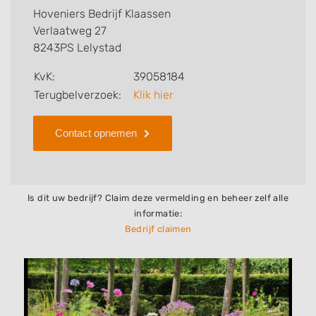
Klaassen voor u kan verzorgen. Tenslotte kunt een
Hoveniers Bedrijf Klaassen
beoordeling of review achterlaten als u al ervaring
Verlaatweg 27
heeft met dit bedrijf.
8243PS Lelystad
Zoekt u een ander bedrijf? Bekijk dan andere
KvK:
39058184
hoveniers en bedrijven in
Terugbelverzoek:
Klik hier
Lelystad
.
Contact opnemen
Is dit uw bedrijf? Claim deze vermelding en beheer zelf alle
informatie:
Bedrijf claimen