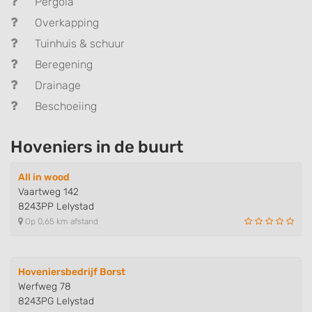
Pergola
Overkapping
Tuinhuis & schuur
Beregening
Drainage
Beschoeiing
Hoveniers in de buurt
All in wood
Vaartweg 142
8243PP Lelystad
Op 0,65 km afstand
Hoveniersbedrijf Borst
Werfweg 78
8243PG Lelystad