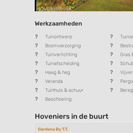
Werkzaamheden
Tuinontwerp
Tuino
Boomverzorging
Bestr
Tuinverlichting
Gras 
Tuinafscheiding
Schut
Haag & heg
Vijver
Veranda
Pergo
Tuinhuis & schuur
Bereg
Beschoeiing
Hoveniers in de buurt
Gardens By T.T.