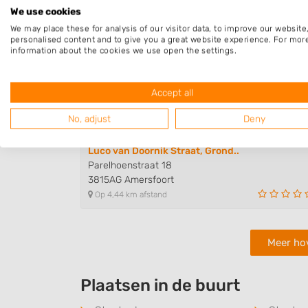
Op 2,51 km afstand
We use cookies
We may place these for analysis of our visitor data, to improve our websit
personalised content and to give you a great website experience. For mor
information about the cookies we use open the settings.
Veenroos
Sikkemapad 13
3815XP Amersfoort
Accept all
Op 3,44 km afstand
No, adjust
Deny
Luco van Doornik Straat, Grond..
Parelhoenstraat 18
3815AG Amersfoort
Op 4,44 km afstand
Meer ho
Plaatsen in de buurt