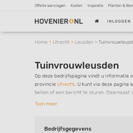
Offerte aanvragen
Kosten
Inspiratie
Planten & Bo
INLOGGEN
Home
Utrecht
Leusden
Tuinvrouwleus
Tuinvrouwleusden
Op deze bedrijfspagina vindt u informatie 
provincie
Utrecht
.
U kunt via deze pagina 
bellen of een bericht te sturen. Daarnaas
dit bedrijf, zo kunt u snel zien welke zake
Toon meer
kunt een beoordeling of review achterlaten a
Zoekt u een ander bedrijf? Bekijk dan ande
Bedrijfsgegevens