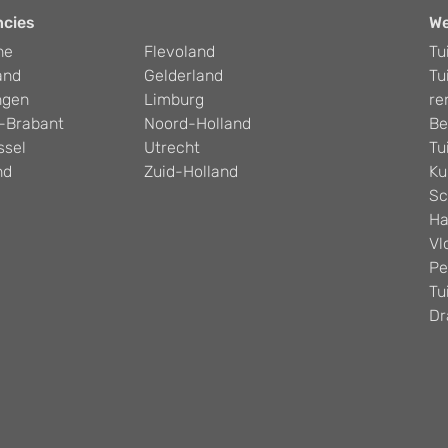
ncies
W
he
Flevoland
Tu
and
Gelderland
Tu
ngen
Limburg
re
-Brabant
Noord-Holland
Be
ssel
Utrecht
Tu
nd
Zuid-Holland
Ku
Sc
Ha
Vl
Pe
Tu
Dr