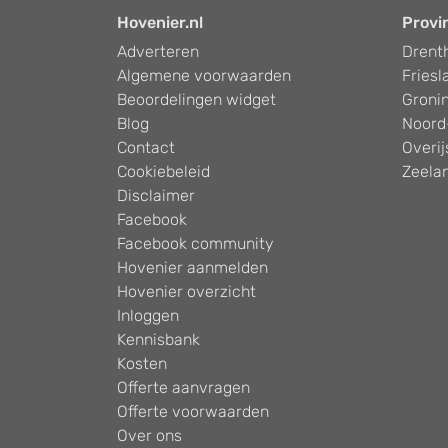
Hovenier.nl
Provi
Adverteren
Drent
Algemene voorwaarden
Friesl
Beoordelingen widget
Groni
Blog
Noord
Contact
Overij
Cookiebeleid
Zeela
Disclaimer
Facebook
Facebook community
Hovenier aanmelden
Hovenier overzicht
Inloggen
Kennisbank
Kosten
Offerte aanvragen
Offerte voorwaarden
Over ons