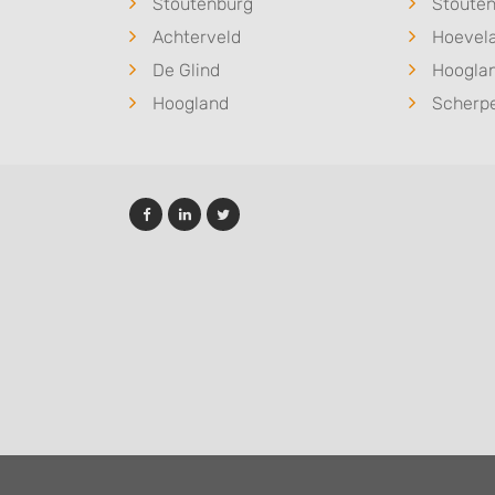
Stoutenburg
Stoute
Achterveld
Hoevel
De Glind
Hoogla
Hoogland
Scherp