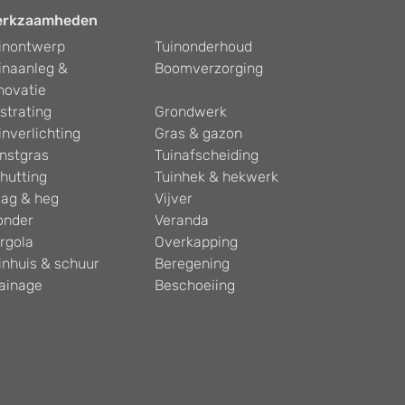
erkzaamheden
inontwerp
Tuinonderhoud
inaanleg &
Boomverzorging
novatie
strating
Grondwerk
inverlichting
Gras & gazon
nstgras
Tuinafscheiding
hutting
Tuinhek & hekwerk
ag & heg
Vijver
onder
Veranda
rgola
Overkapping
inhuis & schuur
Beregening
ainage
Beschoeiing