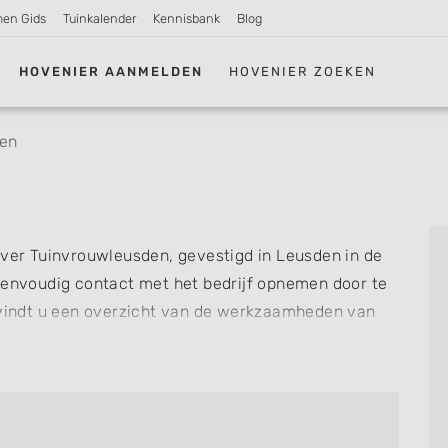
men Gids
Tuinkalender
Kennisbank
Blog
HOVENIER AANMELDEN
HOVENIER ZOEKEN
den
over Tuinvrouwleusden, gevestigd in Leusden in de
eenvoudig contact met het bedrijf opnemen door te
t vindt u een overzicht van de werkzaamheden van
n Tuinvrouwleusden voor u kan verzorgen. Tenslotte
ls u al ervaring heeft met dit bedrijf.
re hoveniers en bedrijven in
Leusden
.