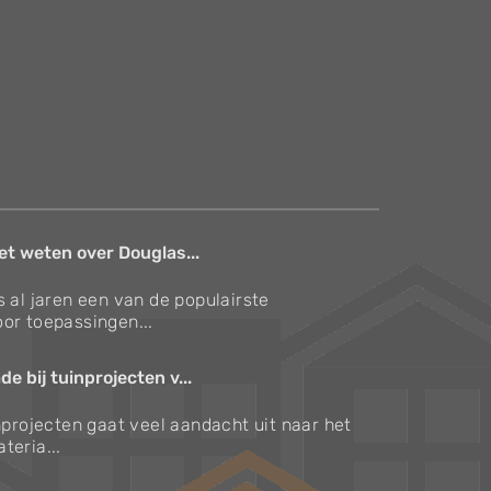
et weten over Douglas...
s al jaren een van de populairste
or toepassingen...
e bij tuinprojecten v...
inprojecten gaat veel aandacht uit naar het
teria...
Verzorgingstips voor bomen en planten