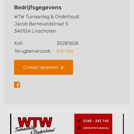
het uit. Of u nu een complete metamorfose wilt of
Bedrijfsgegevens
alleen uw heg wilt laten snoeien, het kan allemaal bij
WTW Tuinaanleg & Onderhoud
WTW Tuinaanleg & Onderhoud.
Jacob Barneveldstraat 5
3461GA Linschoten
KvK:
30281608
Terugbelverzoek:
Klik hier
Contact opnemen