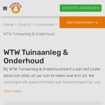
OFFERTES AANVRAGEN
Werkzaamheden
Home
Utrecht
Linschoten
WTW Tuinaanleg & Onderhoud
WTW Tuinaanleg &
Onderhoud
Bij WTW Tuinaanleg & Onderhoud bent u aan het juiste
adres om alles uit uw tuin te halen wat erin zit. We
verzorgen elk aspect binnen een buitenomgeving: van
de aanleg van bestrating, erfafscheidingen en
Toon meer
buitenverblijven tot het bemesten van tuinplanten en
het verzorgen van bomen. U bedenkt het, wij voeren