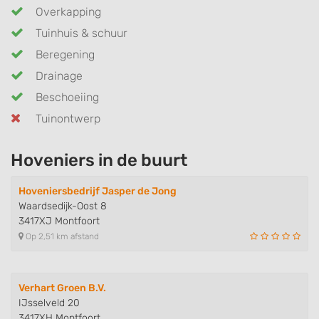
Overkapping
Tuinhuis & schuur
Beregening
Drainage
Beschoeiing
Tuinontwerp
Hoveniers in de buurt
Hoveniersbedrijf Jasper de Jong
Waardsedijk-Oost 8
3417XJ Montfoort
Op 2,51 km afstand
Verhart Groen B.V.
IJsselveld 20
3417XH Montfoort