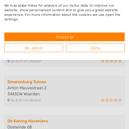
De Aar Hoveniers
We may place these for analysis of our visitor data, to improve our
Parklaan 84
website, show personalised content and to give you a great website
experience. For more information about the cookies we use open the
3448ZM Woerden
settings.
Op 4,08 km afstand
Accept all
Groencentrum van Schieveen
No, adjust
Deny
Bottelroosweide 9
3448ZA Woerden
Op 4,29 km afstand
Smorenburg Tuinen
Anton Mauvestraat 2
3443CW Woerden
Op 4,29 km afstand
De Koning Hoveniers
Oosteinde 68