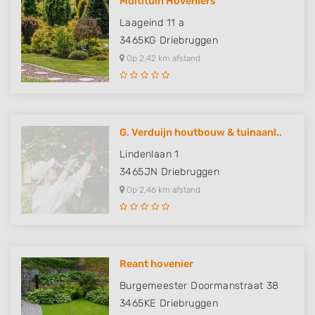
Multituin Hoveniers
Laageind 11 a
3465KG
Driebruggen
Op 2,42 km afstand
G. Verduijn houtbouw & tuinaanl..
Lindenlaan 1
3465JN
Driebruggen
Op 2,46 km afstand
Reant hovenier
Burgemeester Doormanstraat 38
3465KE
Driebruggen