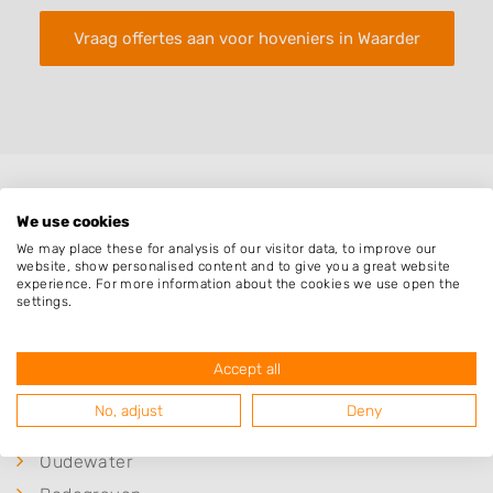
Vraag offertes aan voor hoveniers in Waarder
Plaatsen in de buurt
We use cookies
We may place these for analysis of our visitor data, to improve our
Nieuwerbrug aan den Rijn
website, show personalised content and to give you a great website
experience. For more information about the cookies we use open the
Nieuwerbrug
settings.
Driebruggen
Papekop
Accept all
Woerden
No, adjust
Deny
Hekendorp
Oudewater