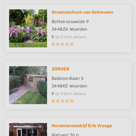
Groencentrum van Schieveen
Bottelroosweide 9
3448ZA
Woerden
Op 3,10 km afstand
2GROEN
Bakboordlaan 5
3448KG
Woerden
Op 3,18 km afstand
Hoveniersbedrijf Erik Vroege
Rietveld 36 b