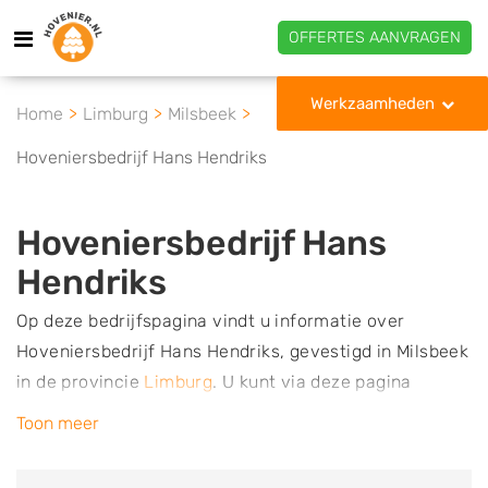
OFFERTES AANVRAGEN
Werkzaamheden
Home
Limburg
Milsbeek
Hoveniersbedrijf Hans Hendriks
Hoveniersbedrijf Hans
Hendriks
Op deze bedrijfspagina vindt u informatie over
Hoveniersbedrijf Hans Hendriks, gevestigd in Milsbeek
in de provincie
Limburg
.
U kunt via deze pagina
eenvoudig contact met het bedrijf opnemen door te
Toon meer
bellen of een bericht te sturen. Daarnaast vindt u een
overzicht van de werkzaamheden van dit bedrijf, zo