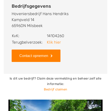
kunt u snel zien welke zaken Hoveniersbedrijf Hans
Bedrijfsgegevens
Hendriks voor u kan verzorgen. Tenslotte kunt een
Hoveniersbedrijf Hans Hendriks
beoordeling of review achterlaten als u al ervaring
Kampveld 14
heeft met dit bedrijf.
6596DN Milsbeek
Zoekt u een ander bedrijf? Bekijk dan andere
KvK:
14104260
hoveniers en bedrijven in
Terugbelverzoek:
Klik hier
Milsbeek
.
Contact opnemen
Is dit uw bedrijf? Claim deze vermelding en beheer zelf alle
informatie:
Bedrijf claimen