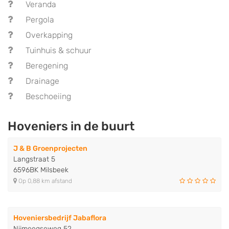
Veranda
Pergola
Overkapping
Tuinhuis & schuur
Beregening
Drainage
Beschoeiing
Hoveniers in de buurt
J & B Groenprojecten
Langstraat 5
6596BK Milsbeek
Op 0,88 km afstand
Hoveniersbedrijf Jabaflora
Nijmeegseweg 52