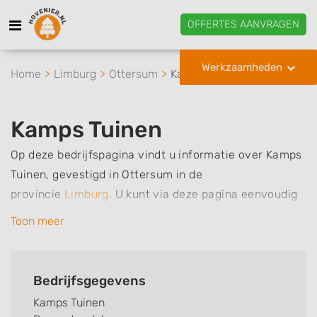
OFFERTES AANVRAGEN
Werkzaamheden
Home
Limburg
Ottersum
Kamps Tuinen
Kamps Tuinen
Op deze bedrijfspagina vindt u informatie over Kamps
Tuinen, gevestigd in Ottersum in de
provincie
Limburg
.
U kunt via deze pagina eenvoudig
contact met het bedrijf opnemen door te bellen of een
Toon meer
bericht te sturen. Daarnaast vindt u een overzicht van
de werkzaamheden van dit bedrijf, zo kunt u snel zien
welke zaken Kamps Tuinen voor u kan verzorgen.
Bedrijfsgegevens
Tenslotte kunt een beoordeling of review achterlaten
Kamps Tuinen
als u al ervaring heeft met dit bedrijf.