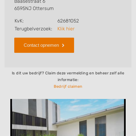
Baasestraat 6
6595NJ Ottersum
Zoekt u een ander bedrijf? Bekijk dan andere
hoveniers en bedrijven in
Ottersum
.
KvK:
62681052
Terugbelverzoek:
Klik hier
Contact opnemen
Is dit uw bedrijf? Claim deze vermelding en beheer zelf alle
informatie:
Bedrijf claimen