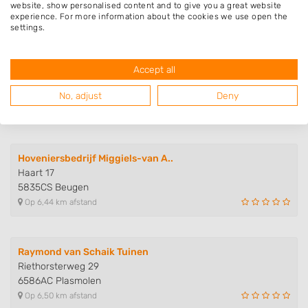
5441PN Oeffelt
website, show personalised content and to give you a great website
Op 6,07 km afstand
experience. For more information about the cookies we use open the
settings.
Hoveniersbedrijf Jan Langeveld
Accept all
Bredeweg 91
6562DD Groesbeek
No, adjust
Deny
Op 6,08 km afstand
Hoveniersbedrijf Miggiels-van A..
Haart 17
5835CS Beugen
Op 6,44 km afstand
Raymond van Schaik Tuinen
Riethorsterweg 29
6586AC Plasmolen
Op 6,50 km afstand