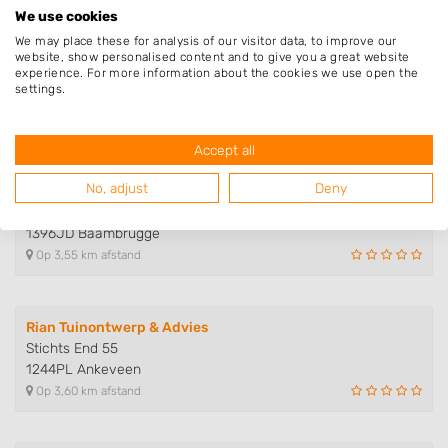
We use cookies
We may place these for analysis of our visitor data, to improve our
Alec Bijlsma Hoveniers
website, show personalised content and to give you a great website
experience. For more information about the cookies we use open the
Sniplaan 2
settings.
1394BA Nederhorst Den Berg
Op 3,26 km afstand
Accept all
No, adjust
Deny
Booij Hoveniers
Rijksstraatweg 41
1396JD Baambrugge
Op 3,55 km afstand
Rian Tuinontwerp & Advies
Stichts End 55
1244PL Ankeveen
Op 3,60 km afstand