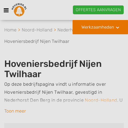
OFFERTES AANVRAGEN
Werkzaamheden
Home
Noord-Holland
Nederhorst Den Berg
Hoveniersbedrijf Nijen Twilhaar
Hoveniersbedrijf Nijen
Twilhaar
Op deze bedrijfspagina vindt u informatie over
Hoveniersbedrijf Nijen Twilhaar, gevestigd in
Nederhorst Den Berg in de provincie
Noord-Holland
.
U
kunt via deze pagina eenvoudig contact met het
Toon meer
bedrijf opnemen door te bellen of een bericht te
sturen. Daarnaast vindt u een overzicht van de