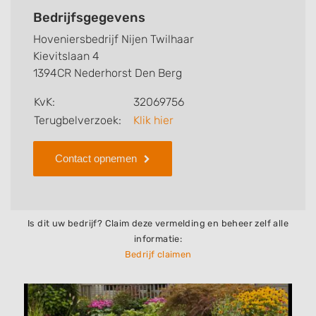
werkzaamheden van dit bedrijf, zo kunt u snel zien
Bedrijfsgegevens
welke zaken Hoveniersbedrijf Nijen Twilhaar voor u
Hoveniersbedrijf Nijen Twilhaar
kan verzorgen. Tenslotte kunt een beoordeling of
Kievitslaan 4
review achterlaten als u al ervaring heeft met dit
1394CR Nederhorst Den Berg
bedrijf.
KvK:
32069756
Zoekt u een ander bedrijf? Bekijk dan andere
Terugbelverzoek:
Klik hier
hoveniers en bedrijven in
Nederhorst Den Berg
.
Contact opnemen
Is dit uw bedrijf? Claim deze vermelding en beheer zelf alle
informatie:
Bedrijf claimen