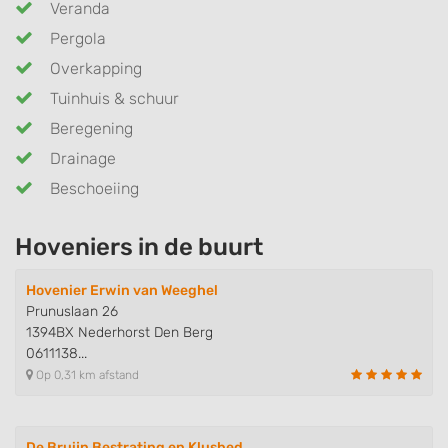
Veranda
Pergola
Overkapping
Tuinhuis & schuur
Beregening
Drainage
Beschoeiing
Hoveniers in de buurt
Hovenier Erwin van Weeghel
Prunuslaan 26
1394BX Nederhorst Den Berg
0611138...
Op 0,31 km afstand
De Bruijn Bestrating en Klusbed..