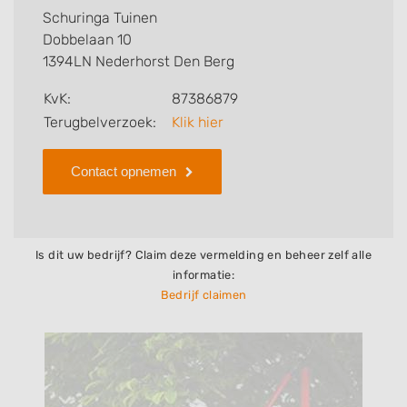
kan verzorgen. Tenslotte kunt een beoordeling of
Schuringa Tuinen
review achterlaten als u al ervaring heeft met dit
Dobbelaan 10
bedrijf.
1394LN Nederhorst Den Berg
Zoekt u een ander bedrijf? Bekijk dan andere
KvK:
87386879
hoveniers en bedrijven in
Terugbelverzoek:
Klik hier
Nederhorst Den Berg
.
Contact opnemen
Is dit uw bedrijf? Claim deze vermelding en beheer zelf alle
informatie:
Bedrijf claimen