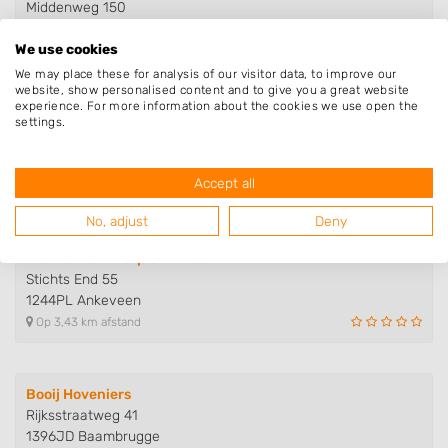
Middenweg 150
1394AP Nederhorst Den Berg
We use cookies
Op 3,31 km afstand
We may place these for analysis of our visitor data, to improve our
website, show personalised content and to give you a great website
experience. For more information about the cookies we use open the
Alec Bijlsma Hoveniers
settings.
Sniplaan 2
1394BA Nederhorst Den Berg
Accept all
Op 3,38 km afstand
No, adjust
Deny
Rian Tuinontwerp & Advies
Stichts End 55
1244PL Ankeveen
Op 3,43 km afstand
Booij Hoveniers
Rijksstraatweg 41
1396JD Baambrugge