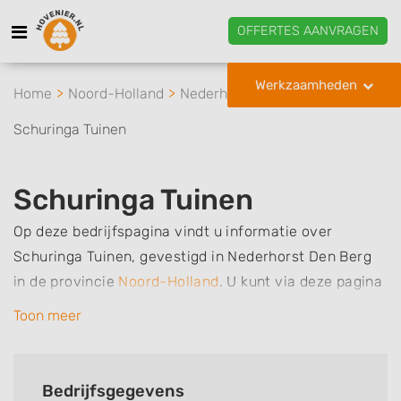
OFFERTES AANVRAGEN
Werkzaamheden
Home
Noord-Holland
Nederhorst Den Berg
Schuringa Tuinen
Schuringa Tuinen
Op deze bedrijfspagina vindt u informatie over
Schuringa Tuinen, gevestigd in Nederhorst Den Berg
in de provincie
Noord-Holland
.
U kunt via deze pagina
eenvoudig contact met het bedrijf opnemen door te
Toon meer
bellen of een bericht te sturen. Daarnaast vindt u een
overzicht van de werkzaamheden van dit bedrijf, zo
kunt u snel zien welke zaken Schuringa Tuinen voor u
Bedrijfsgegevens