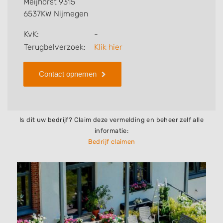
Meijhorst 9315
bedrijf.
6537KW Nijmegen
Zoekt u een ander bedrijf? Bekijk dan andere
KvK:
-
hoveniers en bedrijven in
Terugbelverzoek:
Klik hier
Nijmegen
.
Contact opnemen
Is dit uw bedrijf? Claim deze vermelding en beheer zelf alle
informatie:
Bedrijf claimen