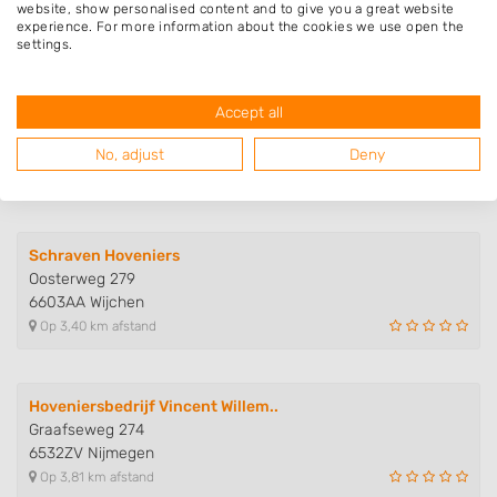
6543JM Nijmegen
website, show personalised content and to give you a great website
Op 2,95 km afstand
experience. For more information about the cookies we use open the
settings.
G.C.S. Groenverzorging, Cultuur..
Accept all
Bijsterhuizen 2124
6604LG Wijchen
No, adjust
Deny
Op 3,00 km afstand
Schraven Hoveniers
Oosterweg 279
6603AA Wijchen
Op 3,40 km afstand
Hoveniersbedrijf Vincent Willem..
Graafseweg 274
6532ZV Nijmegen
Op 3,81 km afstand