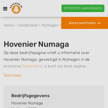
OFFERTES AANVRAGEN
Werkzaamheden
Home
Gelderland
Nijmegen
Hovenier Numaga
Hovenier Numaga
Op deze bedrijfspagina vindt u informatie over
Hovenier Numaga, gevestigd in Nijmegen in de
provincie
Gelderland
.
U kunt via deze pagina
eenvoudig contact met het bedrijf opnemen door te
Toon meer
bellen of een bericht te sturen. Daarnaast vindt u een
overzicht van de werkzaamheden van dit bedrijf, zo
kunt u snel zien welke zaken Hovenier Numaga voor u
Bedrijfsgegevens
kan verzorgen. Tenslotte kunt een beoordeling of
Hovenier Numaga
review achterlaten als u al ervaring heeft met dit