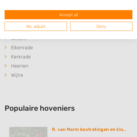
Vijlen
Vaals
Accept all
Eys
No, adjust
Deny
Mechelen
Wittem
Elkenrade
Kerkrade
Heerlen
Wijlre
Populaire hoveniers
R. van Marm bestratingen en klu..