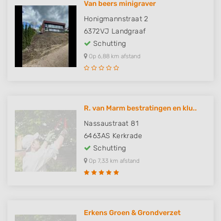
Van beers minigraver
Honigmannstraat 2
6372VJ
Landgraaf
Schutting
Op 6,88 km afstand
R. van Marm bestratingen en klu..
Nassaustraat 81
6463AS
Kerkrade
Schutting
Op 7,33 km afstand
Erkens Groen & Grondverzet