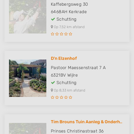
Kaffebergsweg 30
6468AH
Kerkrade
Schutting
Op 7,52 km afstand
D'n Elzenhof
Pastoor Maessenstraat 7 A
6321BV
Wijlre
Schutting
Op 8,33 km afstand
Tim Brouns Tuin Aanleg & Onderh..
Prinses Christinastraat 36