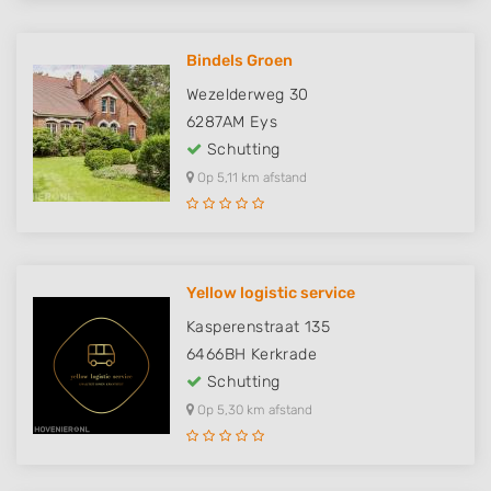
Bindels Groen
Wezelderweg 30
6287AM
Eys
Schutting
Op 5,11 km afstand
Yellow logistic service
Kasperenstraat 135
6466BH
Kerkrade
Schutting
Op 5,30 km afstand