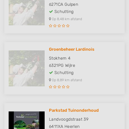
6271CA
Gulpen
Schutting
Op 8,48 km afstand
Groenbeheer Lardinois
Stokhem 4
6321PG
Wijlre
Schutting
Op 8,89 km afstand
Parkstad Tuinonderhoud
Landvoogdstraat 39
6411XA
Heerlen