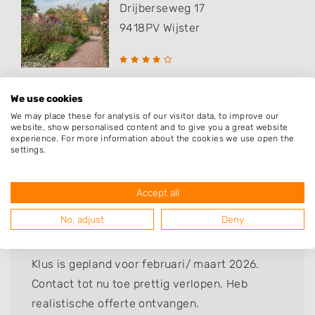
Drijberseweg 17
9418PV
Wijster
We use cookies
We may place these for analysis of our visitor data, to improve our
website, show personalised content and to give you a great website
experience. For more information about the cookies we use open the
Deze mensen gingen u voor
settings.
Accept all
Simon Zwolle
No, adjust
Deny
Bedrijf:
Beswerda Wijster
Klus is gepland voor februari/ maart 2026.
Contact tot nu toe prettig verlopen. Heb
realistische offerte ontvangen.