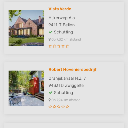
Vista Verde
Hijkerweg 6 a
9411LT
Beilen
Schutting
Op 7,32 km afstand
Robert Hoveniersbedrijf
Oranjekanaal N.Z. 7
9433TD
Zwiggelte
Schutting
Op 7,94 km afstand