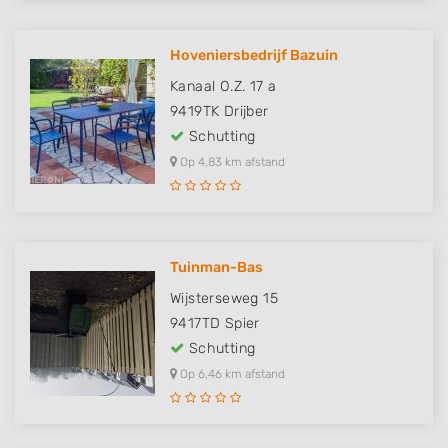
Hoveniersbedrijf Bazuin
Kanaal O.Z. 17 a
9419TK
Drijber
Schutting
Op 4,83 km afstand
Tuinman-Bas
Wijsterseweg 15
9417TD
Spier
Schutting
Op 6,46 km afstand