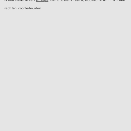
is een website van
Movage
, Jan Joostenstraat 6, 6687AC, ANGEREN - Alle
rechten voorbehouden