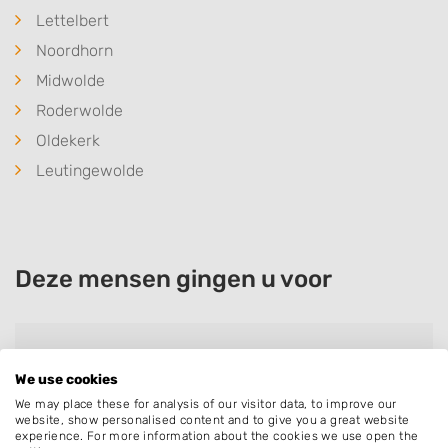
Lettelbert
Noordhorn
Midwolde
Roderwolde
Oldekerk
Leutingewolde
Deze mensen gingen u voor
Michel Van Der Rest
We use cookies
Bedrijf:
Omorfi Tuinen
We may place these for analysis of our visitor data, to improve our
website, show personalised content and to give you a great website
experience. For more information about the cookies we use open the
Goed geregeld, flexibel, uitvoering exact zoals