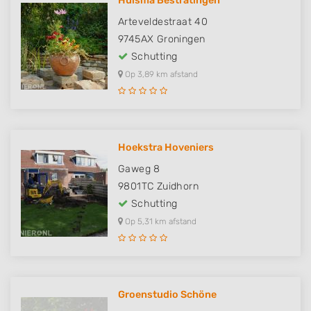
Huisma Bestratingen
Arteveldestraat 40
9745AX
Groningen
Schutting
Op 3,89 km afstand
Hoekstra Hoveniers
Gaweg 8
9801TC
Zuidhorn
Schutting
Op 5,31 km afstand
Groenstudio Schöne