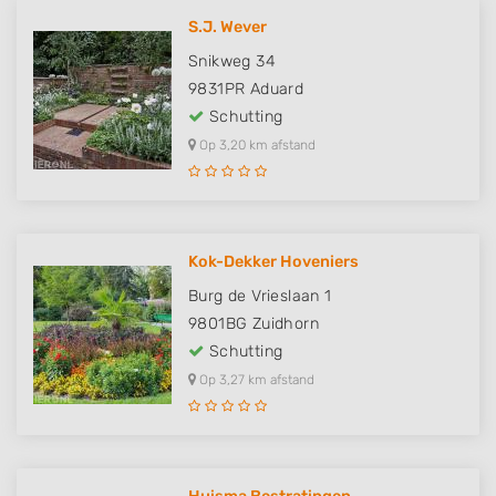
S.J. Wever
Snikweg 34
9831PR
Aduard
Schutting
Op 3,20 km afstand
Kok-Dekker Hoveniers
Burg de Vrieslaan 1
9801BG
Zuidhorn
Schutting
Op 3,27 km afstand