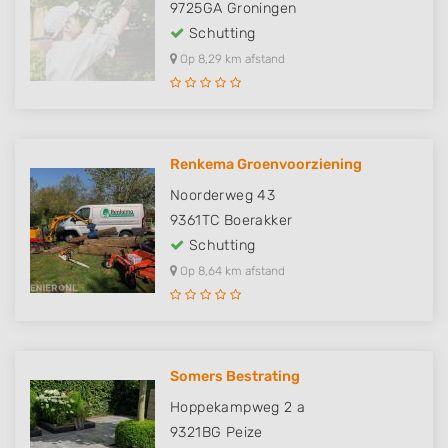
9725GA
Groningen
Schutting
Op 8,29 km afstand
Renkema Groenvoorziening
Noorderweg 43
9361TC
Boerakker
Schutting
Op 8,64 km afstand
Somers Bestrating
Hoppekampweg 2 a
9321BG
Peize