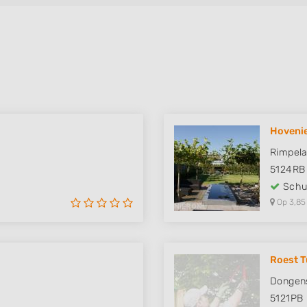
Hoveni
Rimpela
5124RB
Schut
Op 3,85
Roest T
Dongen
5121PB