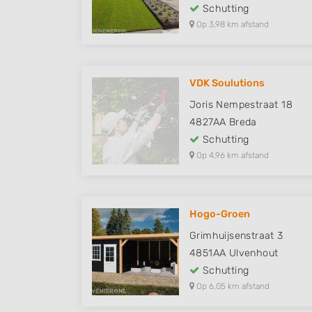
Schutting
Op 3,98 km afstand
VDK Soulutions
Joris Nempestraat 18
4827AA
Breda
Schutting
Op 4,96 km afstand
Hogo-Groen
Grimhuijsenstraat 3
4851AA
Ulvenhout
Schutting
Op 6,05 km afstand