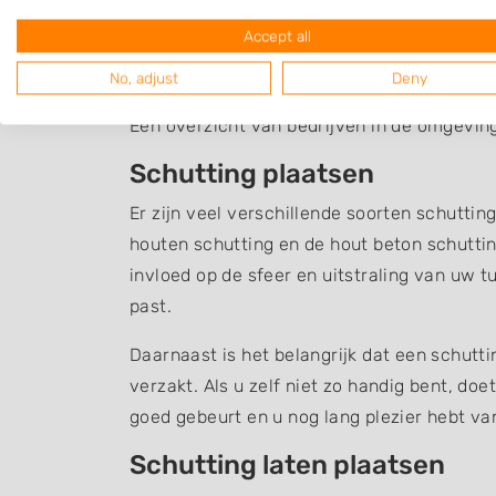
Accept all
Schutting Dorst
No, adjust
Deny
Een overzicht van bedrijven in de omgevin
Schutting plaatsen
Er zijn veel verschillende soorten schuttin
houten schutting en de hout beton schuttin
invloed op de sfeer en uitstraling van uw t
past.
Daarnaast is het belangrijk dat een schutt
verzakt. Als u zelf niet zo handig bent, do
goed gebeurt en u nog lang plezier hebt v
Schutting laten plaatsen