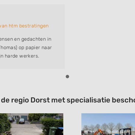
an htm bestratingen
ensen en gedachten in
Thomas) op papier naar
jn harde werkers.
in de tuin, allemaal
e weer en nog wat meer
duurd dan gepland, maar
zo'n probleem van. De
enk en Thomas, Dank
t de regio Dorst met specialisatie bes
n Ingrid.