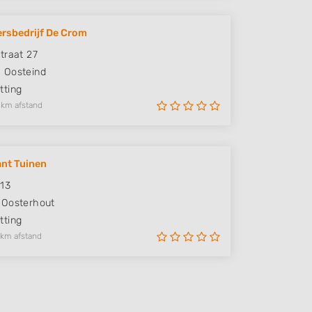
rsbedrijf De Crom
traat 27
G
Oosteind
ting
 km afstand
ant Tuinen
 13
Oosterhout
ting
 km afstand