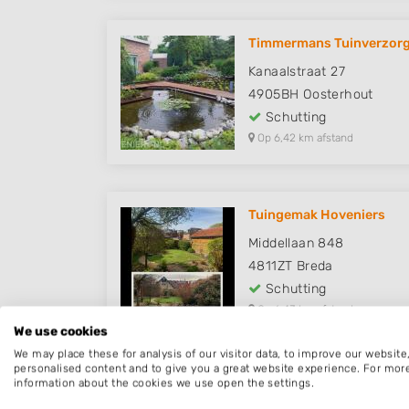
Timmermans Tuinverzorg
Kanaalstraat 27
4905BH
Oosterhout
Schutting
Op 6,42 km afstand
Tuingemak Hoveniers
Middellaan 848
4811ZT
Breda
Schutting
Op 6,43 km afstand
We use cookies
We may place these for analysis of our visitor data, to improve our websit
personalised content and to give you a great website experience. For mor
information about the cookies we use open the settings.