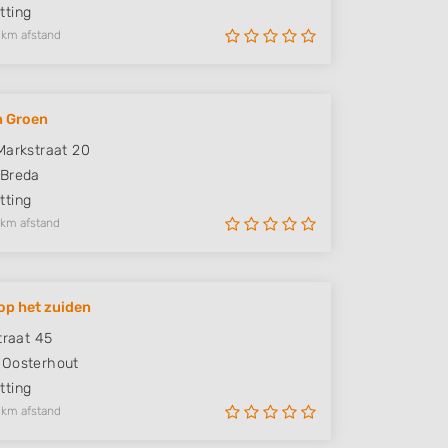
ting
 km afstand
 Groen
Markstraat 20
Breda
ting
 km afstand
 op het zuiden
traat 45
Oosterhout
ting
 km afstand