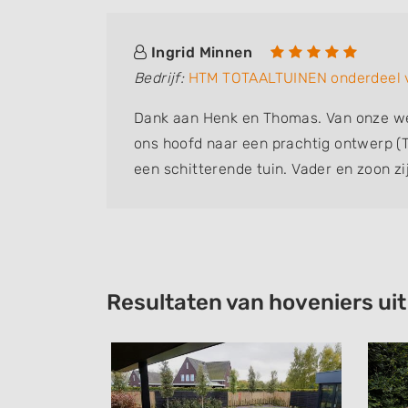
Ingrid Minnen
Bedrijf:
HTM TOTAALTUINEN onderdeel v
Dank aan Henk en Thomas. Van onze w
ons hoofd naar een prachtig ontwerp (
een schitterende tuin. Vader en zoon zi
Denken mee, plotselinge veranderingen 
geen probleem. Door het slechte, natt
tegenslagen heeft de aanleg langer ge
dat kan gebeuren. Wij maken daar niet 
mannen zijn eerlijke harde werkers. H
Resultaten van hoveniers ui
jullie wel voor onze droomtuin. Sylvia e