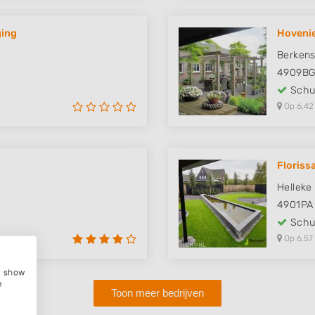
ing
Hovenie
Berkens
4909B
Schut
Op 6,42
Floriss
Helleke
4901PA
Schut
Op 6,57
e, show
e
Toon meer bedrijven