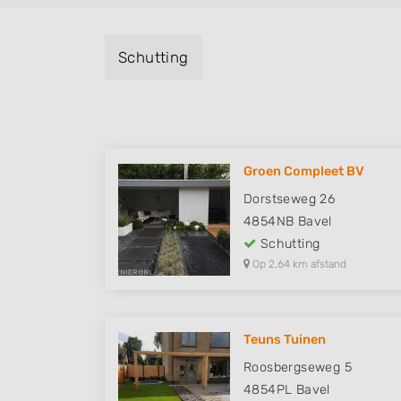
Schutting
Groen Compleet BV
Dorstseweg 26
4854NB
Bavel
Schutting
Op 2,64 km afstand
Teuns Tuinen
Roosbergseweg 5
4854PL
Bavel