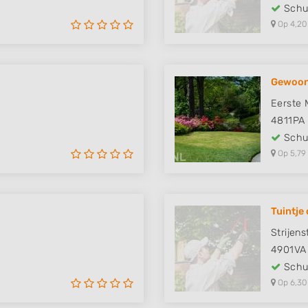
Schut
Op 4,20
Gewoon
Eerste 
4811PA
Schut
Op 5,79
Tuintje
Strijens
4901VA
Schut
Op 6,30