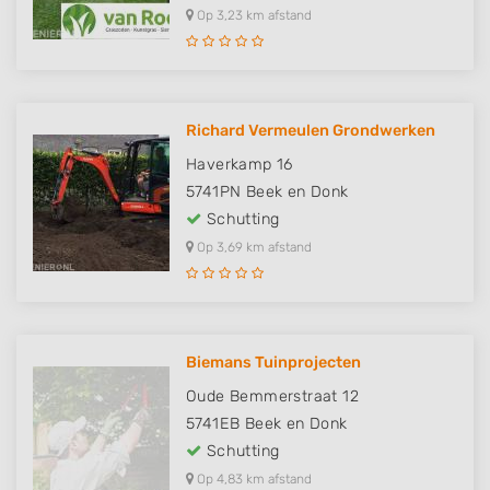
Op 3,23 km afstand
Richard Vermeulen Grondwerken
Haverkamp 16
5741PN
Beek en Donk
Schutting
Op 3,69 km afstand
Biemans Tuinprojecten
Oude Bemmerstraat 12
5741EB
Beek en Donk
Schutting
Op 4,83 km afstand