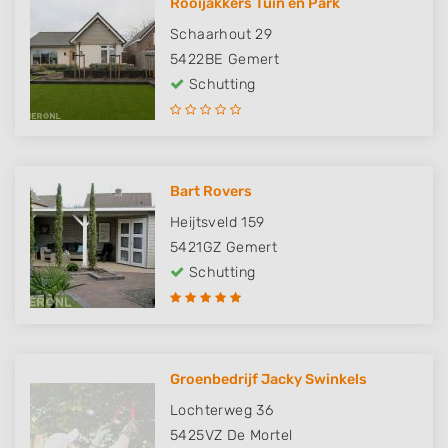
Rooijakkers Tuin en Park
Schaarhout 29
5422BE
Gemert
Schutting
Bart Rovers
Heijtsveld 159
5421GZ
Gemert
Schutting
Groenbedrijf Jacky Swinkels
Lochterweg 36
5425VZ
De Mortel