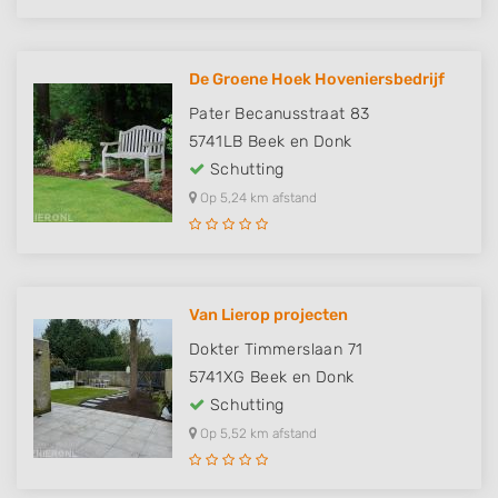
De Groene Hoek Hoveniersbedrijf
Pater Becanusstraat 83
5741LB
Beek en Donk
Schutting
Op 5,24 km afstand
Van Lierop projecten
Dokter Timmerslaan 71
5741XG
Beek en Donk
Schutting
Op 5,52 km afstand