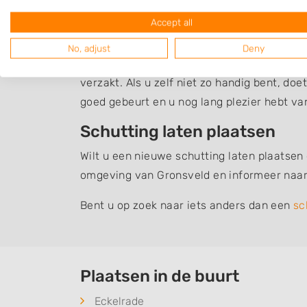
invloed op de sfeer en uitstraling van uw t
Accept all
past.
No, adjust
Deny
Daarnaast is het belangrijk dat een schutt
verzakt. Als u zelf niet zo handig bent, do
goed gebeurt en u nog lang plezier hebt v
Schutting laten plaatsen
Wilt u een nieuwe schutting laten plaatsen
omgeving van Gronsveld en informeer naar
Bent u op zoek naar iets anders dan een
sc
Plaatsen in de buurt
Eckelrade