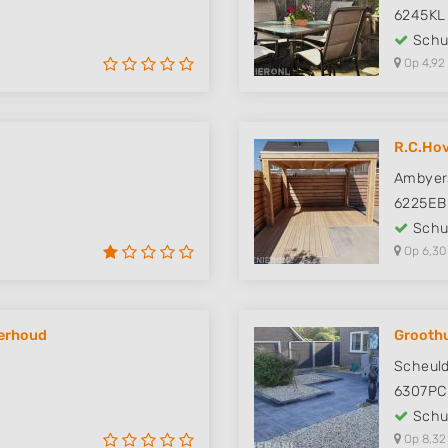
6245KL
Schut
Op 4,92
R.C.Hov
Ambyers
6225EB
Schut
Op 6,30
derhoud
Groothu
Scheuld
6307PC
Schut
Op 8,32