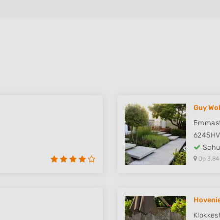
Guy Wol
Emmast
6245H
Schut
Op 3,84
Hovenie
Klokkes