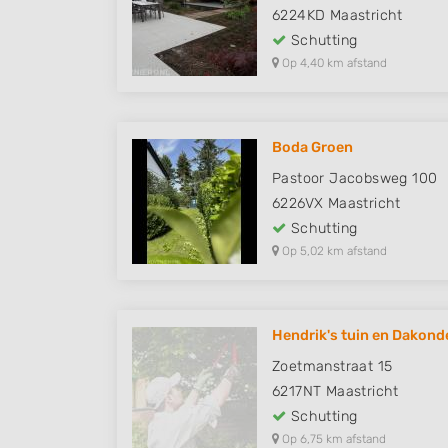
6224KD
Maastricht
Schutting
Op 4,40 km afstand
Boda Groen
Pastoor Jacobsweg 100
6226VX
Maastricht
Schutting
Op 5,02 km afstand
Hendrik's tuin en Dakon
Zoetmanstraat 15
6217NT
Maastricht
Schutting
Op 6,75 km afstand