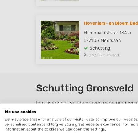
Hoveniers- en Bloem.Bedri
Humcoverstraat 134 a
6231JS
Meerssen
Schutting
Op 9,28 km afstand
Schutting Gronsveld
Een overzicht van bedrijven in de omgevin
We use cookies
Schutting plaatsen
We may place these for analysis of our visitor data, to improve our websit
personalised content and to give you a great website experience. For mor
Er zijn veel verschillende soorten schuttin
information about the cookies we use open the settings.
houten schutting en de hout beton schuttin