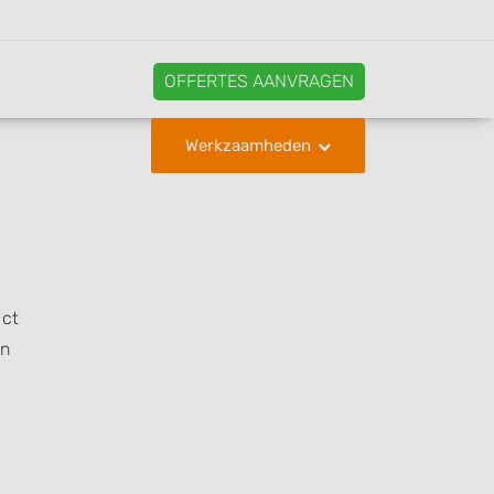
OFFERTES AANVRAGEN
Werkzaamheden
act
en