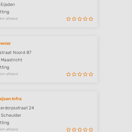
Eijsden
ting
 km afstand
enier
traat Noord 87
Maastricht
ting
 km afstand
ijsen Infra
erdorpsstraat 24
Scheulder
ting
 km afstand