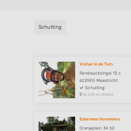
Schutting
Vivhar in de Tuin
Randwycksingel 13 c
6229EG
Maastricht
Schutting
Op 3,45 km afstand
Ederveen Hoveniers
Oranjeplein 34 b2