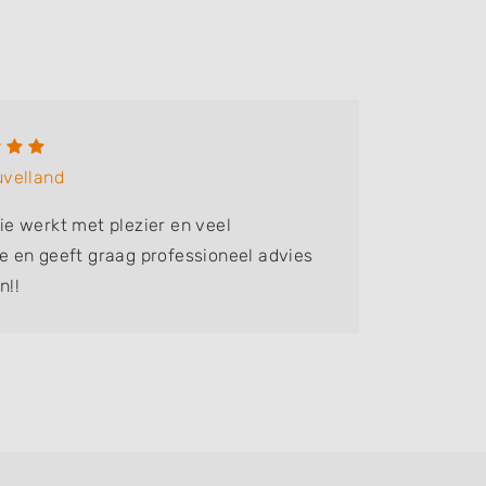
Georg
uvelland
Bedrijf:
R
e werkt met plezier en veel
Reageert
 en geeft graag professioneel advies
n!!