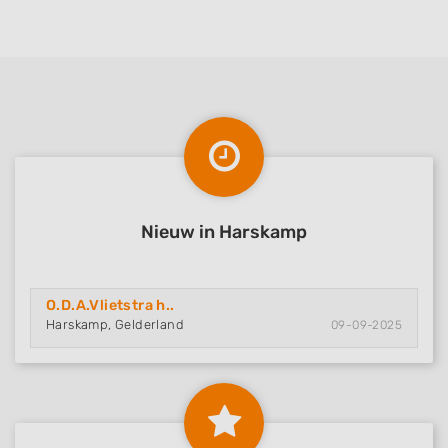
Nieuw in Harskamp
O.D.A.Vlietstra h..
Harskamp, Gelderland
09-09-2025