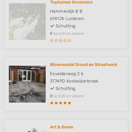
Toptuinen Hoveniers
Hammerdijk 8 B
6741JK
Lunteren
Schutting
Op 6,50 km afstand
Bloemendal Grond en Straatwerk
Esvelderweg 2 b
3774PD
Kootwijkerbroek
Schutting
Op 8,05 km afstand
Art & Green