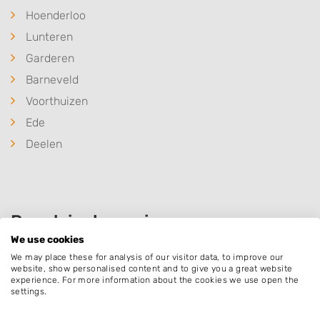
Hoenderloo
Lunteren
Garderen
Barneveld
Voorthuizen
Ede
Deelen
Populaire hoveniers
We use cookies
We may place these for analysis of our visitor data, to improve our
website, show personalised content and to give you a great website
Bloemendal Grond en Straatwerk
experience. For more information about the cookies we use open the
settings.
Esvelderweg 2 b
3774PD
Kootwijkerbroek