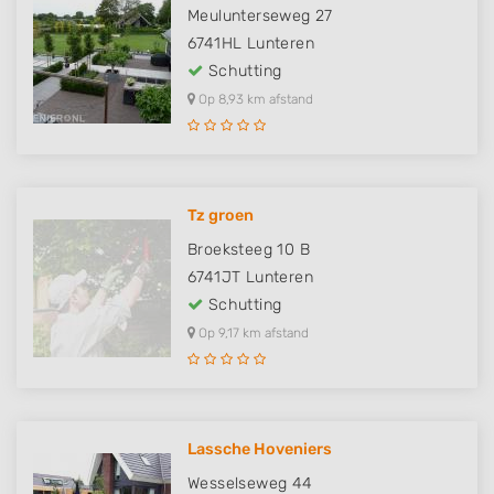
Meulunterseweg 27
6741HL
Lunteren
Schutting
Op 8,93 km afstand
Tz groen
Broeksteeg 10 B
6741JT
Lunteren
Schutting
Op 9,17 km afstand
Lassche Hoveniers
Wesselseweg 44