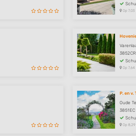
Schut
Op 7,03
Hovenie
Varenla
3852CR
Schut
Op 7,64
P. en v
Oude Te
3851EC
Schut
Op 8,29