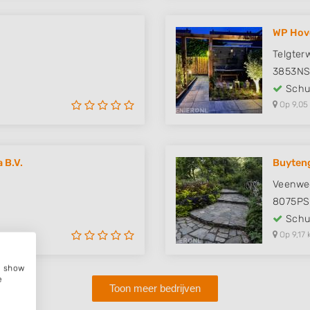
WP Hov
Telgter
3853N
Schut
Op 9,05
 B.V.
Buyten
Veenwe
8075PS
Schut
Op 9,17 
e, show
e
Toon meer bedrijven