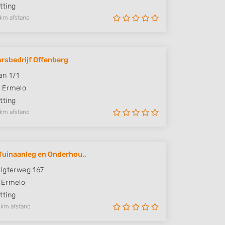
ting
 km afstand
rsbedrijf Offenberg
an 171
Ermelo
ting
 km afstand
. Tuinaanleg en Onderhou..
lgterweg 167
Ermelo
ting
 km afstand