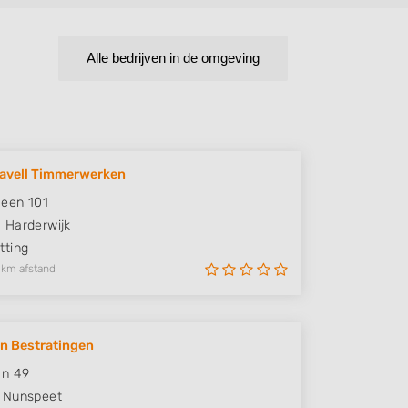
Alle bedrijven in de omgeving
lavell Timmerwerken
een 101
S
Harderwijk
ting
 km afstand
en Bestratingen
an 49
Nunspeet