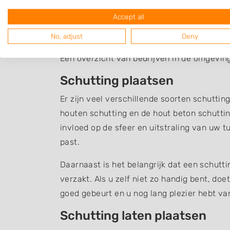
Accept all
Schutting Hierden
No, adjust
Deny
Een overzicht van bedrijven in de omgeving
Schutting plaatsen
Er zijn veel verschillende soorten schuttin
houten schutting en de hout beton schuttin
invloed op de sfeer en uitstraling van uw t
past.
Daarnaast is het belangrijk dat een schutt
verzakt. Als u zelf niet zo handig bent, do
goed gebeurt en u nog lang plezier hebt v
Schutting laten plaatsen