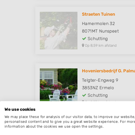
Straeten Tuinen
Hamermolen 32
8071MT
Nunspeet
Schutting
Op 8,59 km afstand
Hoveniersbedrijf G. Palma
Telgter-Engweg 9
3853NZ
Ermelo
Schutting
Op 9,07 km afstand
We use cookies
We may place these for analysis of our visitor data, to improve our websit
personalised content and to give you a great website experience. For mor
information about the cookies we use open the settings.