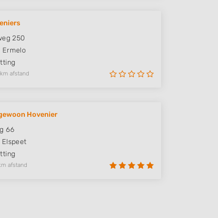
eniers
weg 250
S
Ermelo
ting
 km afstand
gewoon Hovenier
g 66
Elspeet
ting
km afstand