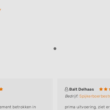
r
Balt Delhaas
Bedrijf:
Spijkerboerbest
ement betrokken in
prima uitvoering, ziet er