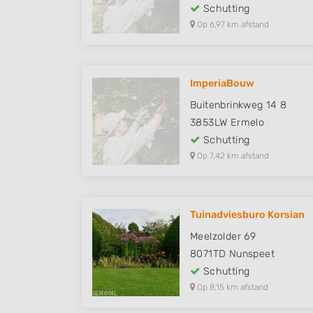
Schutting
Op 6,97 km afstand
ImperiaBouw
Buitenbrinkweg 14 8
3853LW
Ermelo
Schutting
Op 7,42 km afstand
Tuinadviesburo Korsian
Meelzolder 69
8071TD
Nunspeet
Schutting
Op 8,15 km afstand