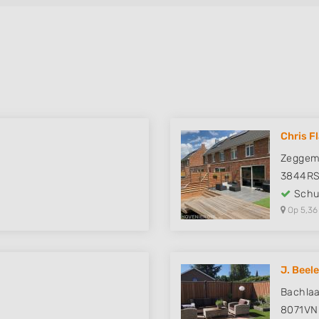
Chris F
Zeggem
3844R
Schut
Op 5,36
J. Beel
Bachla
8071VN