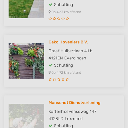
Schutting
Op 4,67 km afstand
Gako Hoveniers B.V.
Graaf Huibertlaan 41 b
4121EN
Everdingen
Schutting
Op 4,72 km afstand
Manschot Dienstverlening
Kortenhoevenseweg 147
4128LD
Lexmond
Schutting