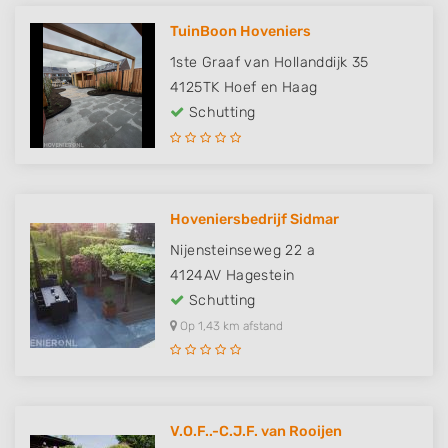
TuinBoon Hoveniers
1ste Graaf van Hollanddijk 35
4125TK
Hoef en Haag
Schutting
Hoveniersbedrijf Sidmar
Nijensteinseweg 22 a
4124AV
Hagestein
Schutting
Op 1,43 km afstand
V.O.F..-C.J.F. van Rooijen