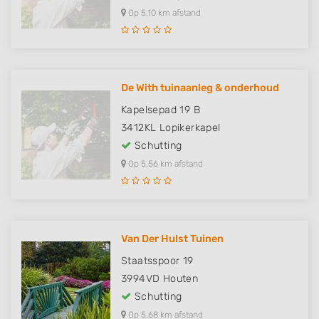
Op 5,10 km afstand
De With tuinaanleg & onderhoud
Kapelsepad 19 B
3412KL
Lopikerkapel
Schutting
Op 5,56 km afstand
Van Der Hulst Tuinen
Staatsspoor 19
3994VD
Houten
Schutting
Op 5,68 km afstand