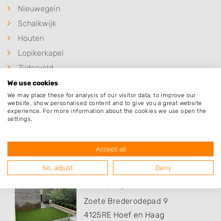
Nieuwegein
Schalkwijk
Houten
Lopikerkapel
Zijderveld
Hei- en Boeicop
We use cookies
We may place these for analysis of our visitor data, to improve our
IJsselstein
website, show personalised content and to give you a great website
experience. For more information about the cookies we use open the
settings.
Populaire hoveniers
Accept all
No, adjust
Deny
Tuinstyling de Pater
Zoete Brederodepad 9
4125RE
Hoef en Haag