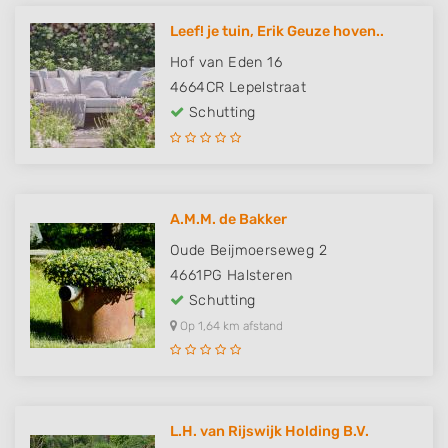
Leef! je tuin, Erik Geuze hoven..
Hof van Eden 16
4664CR
Lepelstraat
Schutting
A.M.M. de Bakker
Oude Beijmoerseweg 2
4661PG
Halsteren
Schutting
Op 1,64 km afstand
L.H. van Rijswijk Holding B.V.