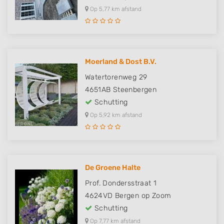
Op 5,77 km afstand
Moerland & Dost B.V.
Watertorenweg 29
4651AB
Steenbergen
Schutting
Op 5,92 km afstand
De Groene Halte
Prof. Dondersstraat 1
4624VD
Bergen op Zoom
Schutting
Op 7,77 km afstand