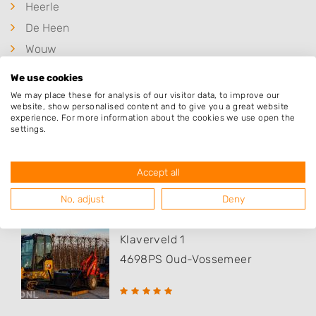
Heerle
De Heen
Wouw
Poortvliet
We use cookies
Kruisland
We may place these for analysis of our visitor data, to improve our
website, show personalised content and to give you a great website
experience. For more information about the cookies we use open the
settings.
Populaire hoveniers
Accept all
No, adjust
Deny
WB Grondwerken B.V.
Klaverveld 1
4698PS
Oud-Vossemeer