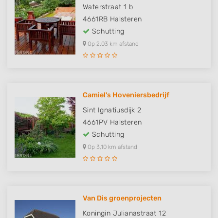
Waterstraat 1 b
4661RB
Halsteren
Schutting
Op 2,03 km afstand
Camiel's Hoveniersbedrijf
Sint Ignatiusdijk 2
4661PV
Halsteren
Schutting
Op 3,10 km afstand
Van Dis groenprojecten
Koningin Julianastraat 12