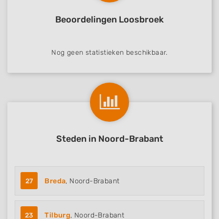
hadden we nog een probleempje met de
Beoordelingen Loosbroek
deuren en met het dak. Joost bleef terug
komen tot alles na tevredenheid was
opgelost. Nogmaals bedankt mannen voor
Nog geen statistieken beschikbaar.
jullie harde werk en meedenken met ons. Met
andere woorden, bij Joost van Totaaltuinen zit
je helemaal goed voor kleine en Grote
tuinprojecten Lieve groeten van John en
Joyce.
Steden in Noord-Brabant
27
Breda
, Noord-Brabant
23
Tilburg
, Noord-Brabant