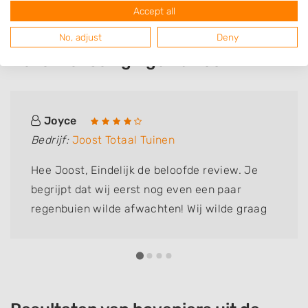
Accept all
No, adjust
Deny
Deze mensen gingen u voor
Joyce
Bedrijf:
Joost Totaal Tuinen
Hee Joost, Eindelijk de beloofde review. Je
begrijpt dat wij eerst nog even een paar
regenbuien wilde afwachten! Wij wilde graag
onze achtertuin totaal opnieuw laten
aanleggen. Verschillende hoveniers laten
komen voor offerte. Joost is niet de
goedkoopste, maar zekers ook niet de duurste!
Na verschillende reviews te hebben gelezen