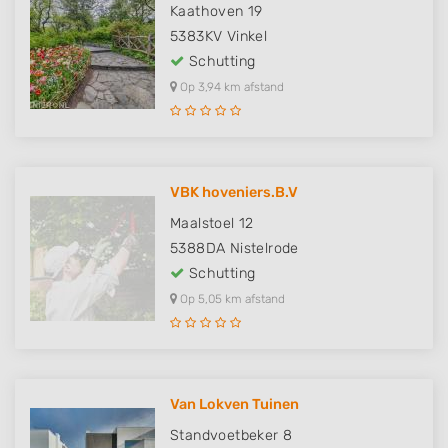
Kaathoven 19
5383KV
Vinkel
Schutting
Op 3,94 km afstand
VBK hoveniers.B.V
Maalstoel 12
5388DA
Nistelrode
Schutting
Op 5,05 km afstand
Van Lokven Tuinen
Standvoetbeker 8