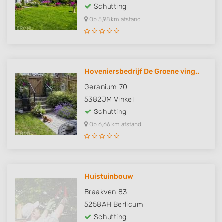
Schutting
Op 5,98 km afstand
Hoveniersbedrijf De Groene ving..
Geranium 70
5382JM
Vinkel
Schutting
Op 6,66 km afstand
Huistuinbouw
Braakven 83
5258AH
Berlicum
Schutting