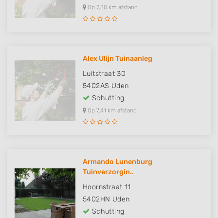
Op 7,30 km afstand
Alex Ulijn Tuinaanleg
Luitstraat 30
5402AS
Uden
Schutting
Op 7,41 km afstand
Armando Lunenburg
Tuinverzorgin..
Hoornstraat 11
5402HN
Uden
Schutting