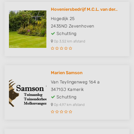
Hoveniersbedrijf M.C.L. van der..
Hogedijk 25
2435ND
Zevenhoven
Schutting
Op 3,52 km afstand
Marien Samson
Van Teylingenweg 164 a
3471GJ
Kamerik
Schutting
Op 4,97 km afstand