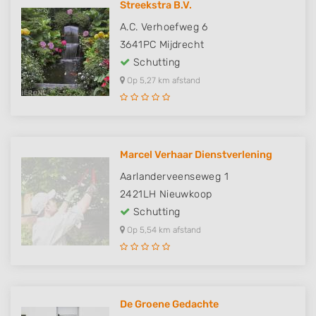
Streekstra B.V.
A.C. Verhoefweg 6
3641PC
Mijdrecht
Schutting
Op 5,27 km afstand
Marcel Verhaar Dienstverlening
Aarlanderveenseweg 1
2421LH
Nieuwkoop
Schutting
Op 5,54 km afstand
De Groene Gedachte