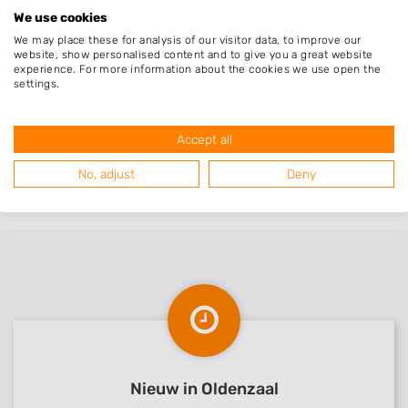
We use cookies
Wat een mooie overkapping heeft Albert
We may place these for analysis of our visitor data, to improve our
website, show personalised content and to give you a great website
gebouwd. Werkt netjes en precies. Onze tuin
experience. For more information about the cookies we use open the
settings.
winterklaar gemaakt , ziet er goed uit,
complimenten.
Accept all
No, adjust
Deny
Nieuw in Oldenzaal