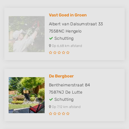
Vast Goed in Groen
Albert van Dalsumstraat 33
7558NC
Hengelo
Schutting
Op 6,68 km afstand
De Bergboer
Bentheimerstraat 84
7587NJ
De Lutte
Schutting
Op 7,12 km afstand