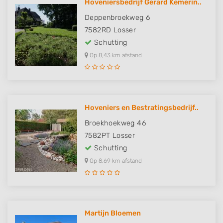
Hoveniersbedrijf Gerard Kemerin..
Deppenbroekweg 6
7582RD
Losser
Schutting
Op 8,43 km afstand
Hoveniers en Bestratingsbedrijf..
Broekhoekweg 46
7582PT
Losser
Schutting
Op 8,69 km afstand
Martijn Bloemen