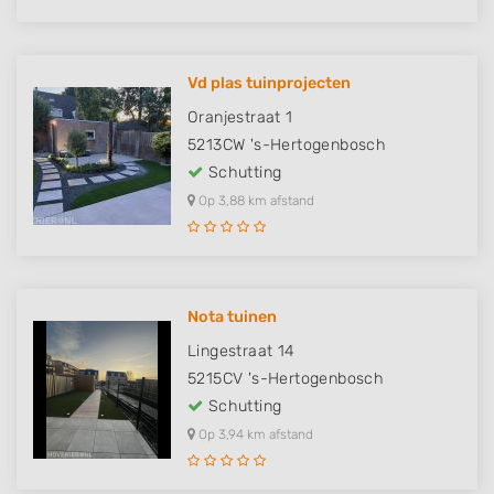
Vd plas tuinprojecten
Oranjestraat 1
5213CW
's-Hertogenbosch
Schutting
Op 3,88 km afstand
Nota tuinen
Lingestraat 14
5215CV
's-Hertogenbosch
Schutting
Op 3,94 km afstand