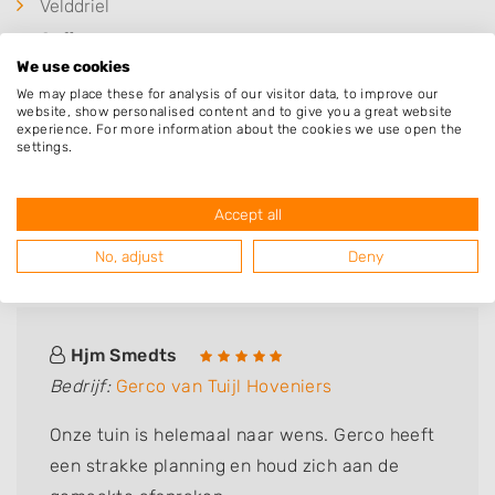
Velddriel
Geffen
We use cookies
Hedel
We may place these for analysis of our visitor data, to improve our
Alem
website, show personalised content and to give you a great website
experience. For more information about the cookies we use open the
Sint-Michielsgestel
settings.
Accept all
Deze mensen gingen u voor
No, adjust
Deny
Hjm Smedts
Bedrijf:
Gerco van Tuijl Hoveniers
Onze tuin is helemaal naar wens. Gerco heeft
een strakke planning en houd zich aan de