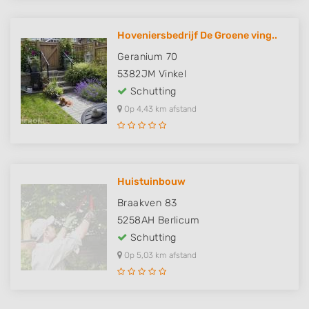
Hoveniersbedrijf De Groene ving..
Geranium 70
5382JM
Vinkel
Schutting
Op 4,43 km afstand
Huistuinbouw
Braakven 83
5258AH
Berlicum
Schutting
Op 5,03 km afstand