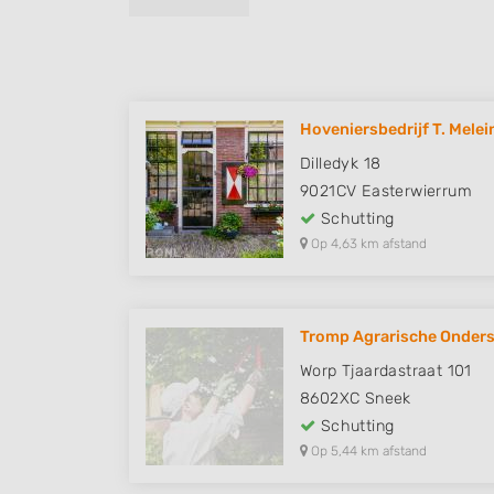
Hoveniersbedrijf T. Melei
Dilledyk 18
9021CV
Easterwierrum
Schutting
Op 4,63 km afstand
Tromp Agrarische Onder
Worp Tjaardastraat 101
8602XC
Sneek
Schutting
Op 5,44 km afstand