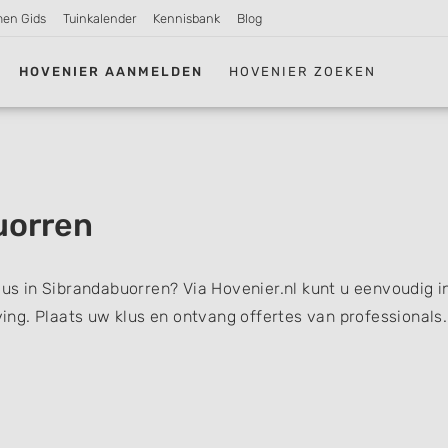
men Gids
Tuinkalender
Kennisbank
Blog
HOVENIER AANMELDEN
HOVENIER ZOEKEN
uorren
lus in Sibrandabuorren? Via Hovenier.nl kunt u eenvoudig i
ng. Plaats uw klus en ontvang offertes van professionals.