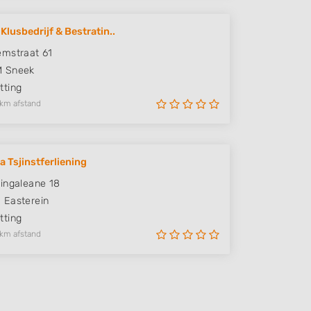
Klusbedrijf & Bestratin..
mstraat 61
M
Sneek
ting
 km afstand
a Tsjinstferliening
ingaleane 18
D
Easterein
ting
 km afstand