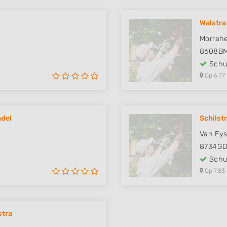
Walstra 
Morrahe
8608B
Schut
Op 6,77
ndel
Schilstr
Van Eys
8734G
Schut
Op 7,83
stra