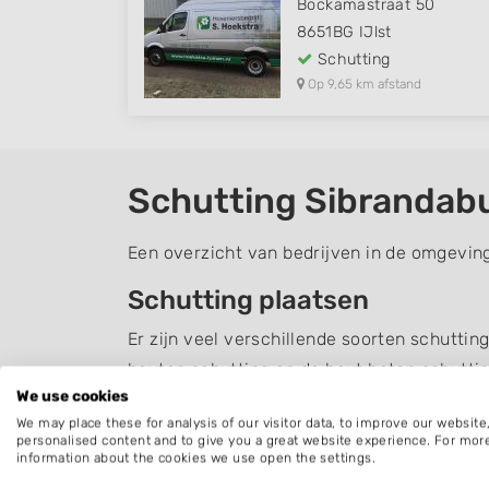
Bockamastraat 50
8651BG
IJlst
Schutting
Op 9,65 km afstand
Schutting Sibrandab
Een overzicht van bedrijven in de omgeving
Schutting plaatsen
Er zijn veel verschillende soorten schuttin
houten schutting en de hout beton schuttin
We use cookies
invloed op de sfeer en uitstraling van uw t
We may place these for analysis of our visitor data, to improve our websit
past.
personalised content and to give you a great website experience. For mor
information about the cookies we use open the settings.
Daarnaast is het belangrijk dat een schutt