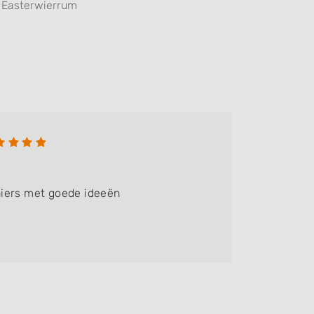
Easterwierrum
Marti
Bedrijf:
iers met goede ideeën
Goede en