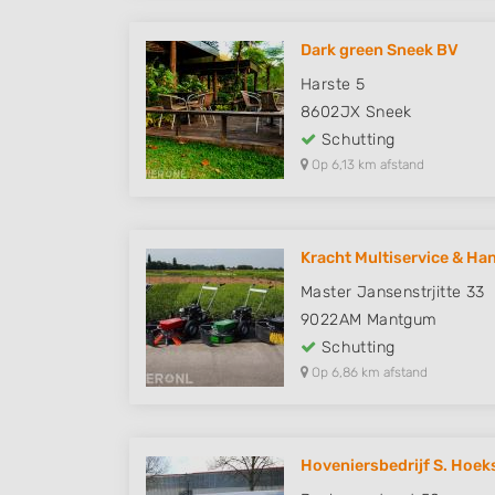
Dark green Sneek BV
Harste 5
8602JX
Sneek
Schutting
Op 6,13 km afstand
Kracht Multiservice & Ha
Master Jansenstrjitte 33
9022AM
Mantgum
Schutting
Op 6,86 km afstand
Hoveniersbedrijf S. Hoek