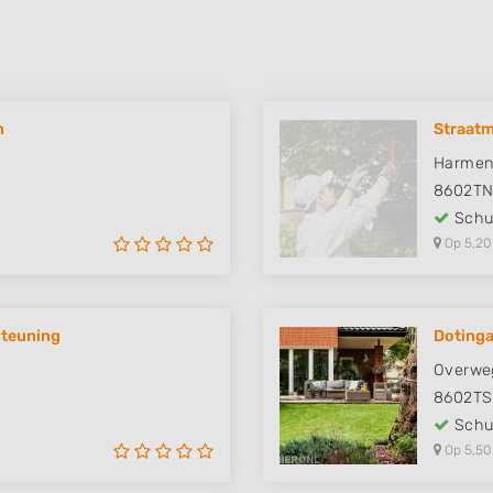
n
Straatm
Harmen 
8602T
Schut
Op 5,20
steuning
Dotinga
Overwe
8602TS
Schut
Op 5,50