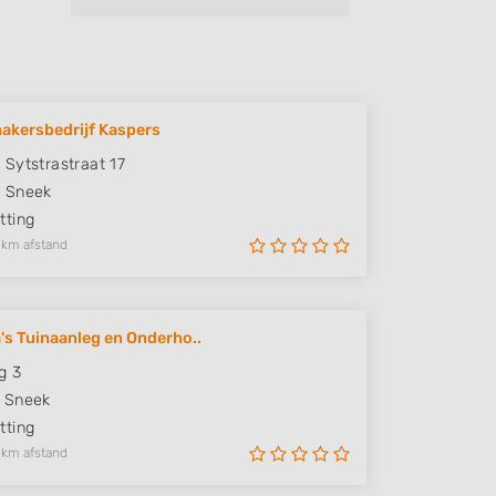
akersbedrijf Kaspers
Sytstrastraat 17
N
Sneek
ting
 km afstand
's Tuinaanleg en Onderho..
g 3
Sneek
ting
 km afstand