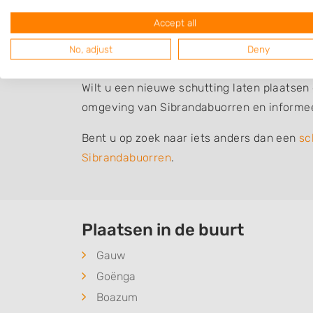
verzakt. Als u zelf niet zo handig bent, do
Accept all
goed gebeurt en u nog lang plezier hebt v
No, adjust
Deny
Schutting laten plaatsen
Wilt u een nieuwe schutting laten plaatsen
omgeving van Sibrandabuorren en informee
Bent u op zoek naar iets anders dan een
sc
Sibrandabuorren
.
Plaatsen in de buurt
Gauw
Goënga
Boazum