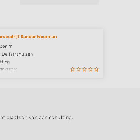
rsbedrijf Sander Weerman
pen 11
R
Delfstrahuizen
ting
km afstand
het plaatsen van een schutting.