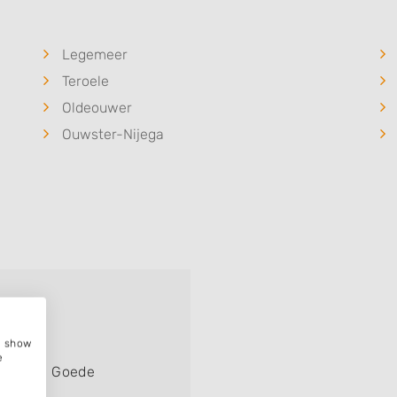
Legemeer
Teroele
Oldeouwer
Ouwster-Nijega
e, show
e
werken. Goede
!