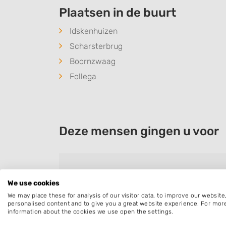
Plaatsen in de buurt
Idskenhuizen
Scharsterbrug
Boornzwaag
Follega
Deze mensen gingen u voor
Fiona
We use cookies
Bedrijf:
Vredeveld hoveniers
We may place these for analysis of our visitor data, to improve our websit
personalised content and to give you a great website experience. For mor
Super fijne mensen om mee samen te 
information about the cookies we use open the settings.
communicatie en kennis van het groen