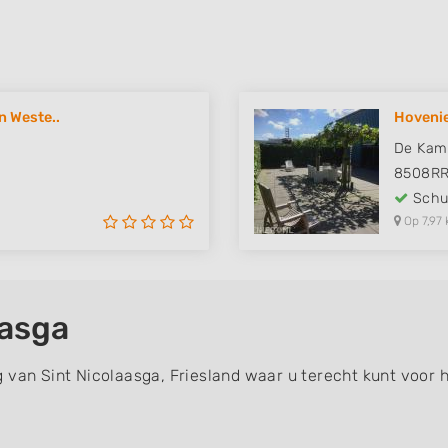
n Weste..
Hovenie
De Kam
8508R
Schut
Op 7,97 
aasga
 van Sint Nicolaasga, Friesland waar u terecht kunt voor 