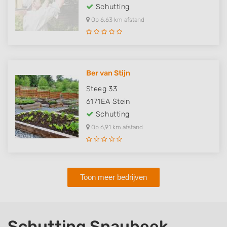
Schutting
Op 6,63 km afstand
Ber van Stijn
Steeg 33
6171EA
Stein
Schutting
Op 6,91 km afstand
Toon meer bedrijven
Schutting Spaubeek