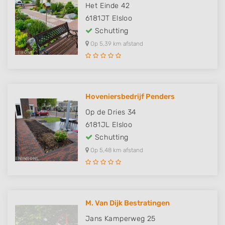
Het Einde 42
6181JT
Elsloo
Schutting
Op 5,39 km afstand
Hoveniersbedrijf Penders
Op de Dries 34
6181JL
Elsloo
Schutting
Op 5,48 km afstand
M. Van Dijk Bestratingen
Jans Kamperweg 25