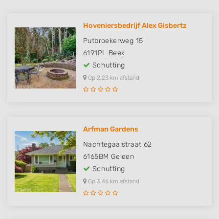
Hoveniersbedrijf Alex Gisbertz
Putbroekerweg 15
6191PL
Beek
Schutting
Op 2,23 km afstand
Arfman Gardens
Nachtegaalstraat 62
6165BM
Geleen
Schutting
Op 3,46 km afstand