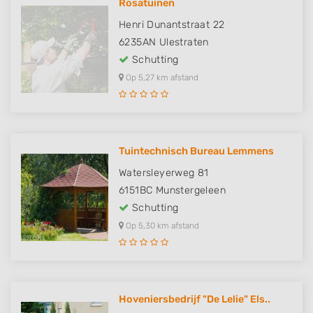
Rosatuinen
Henri Dunantstraat 22
6235AN
Ulestraten
Schutting
Op 5,27 km afstand
Tuintechnisch Bureau Lemmens
Watersleyerweg 81
6151BC
Munstergeleen
Schutting
Op 5,30 km afstand
Hoveniersbedrijf "De Lelie" Els..