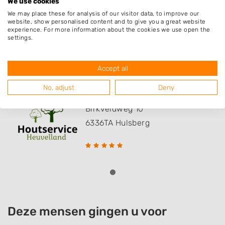
We use cookies
Windraak
We may place these for analysis of our visitor data, to improve our
website, show personalised content and to give you a great website
experience. For more information about the cookies we use open the
settings.
Populaire hoveniers
Accept all
No, adjust
Deny
Houtservice Heuvelland
Birkveldweg 10
6336TA
Hulsberg
Deze mensen gingen u voor