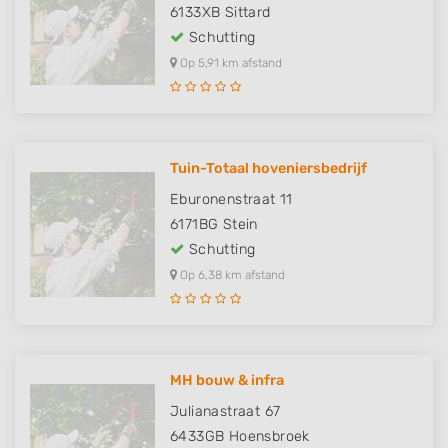
6133XB
Sittard
Schutting
Op 5,91 km afstand
Tuin-Totaal hoveniersbedrijf
Eburonenstraat 11
6171BG
Stein
Schutting
Op 6,38 km afstand
MH bouw & infra
Julianastraat 67
6433GB
Hoensbroek