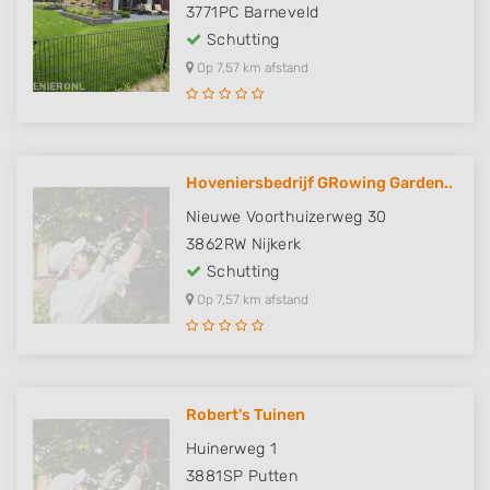
3771PC
Barneveld
Schutting
Op 7,57 km afstand
Hoveniersbedrijf GRowing Garden..
Nieuwe Voorthuizerweg 30
3862RW
Nijkerk
Schutting
Op 7,57 km afstand
Robert's Tuinen
Huinerweg 1
3881SP
Putten