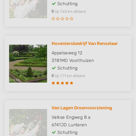
Schutting
Op 7,63 km afstand
Hoveniersbedrijf Van Renselaar
Appelseweg 12
3781MD
Voorthuizen
Schutting
Op 7,71 km afstand
Van Lagen Groenvoorziening
Valkse Engweg 8 a
6741JD
Lunteren
Schutting