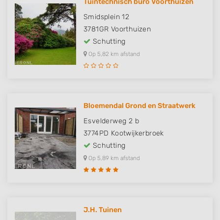
Tuintechnisch buro Voorthuizen
Smidsplein 12
3781GR
Voorthuizen
Schutting
Op 5,82 km afstand
Bloemendal Grond en Straatwerk
Esvelderweg 2 b
3774PD
Kootwijkerbroek
Schutting
Op 5,89 km afstand
J.H. Tuinen