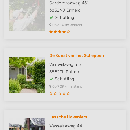
Garderenseweg 431
3852NJ
Ermelo
Schutting
Op 6,14 km afstand
De Kunst van het Scheppen
Veldwijkweg 5 b
3882TL
Putten
Schutting
Op 7,09 km afstand
Lassche Hoveniers
Wesselseweg 44