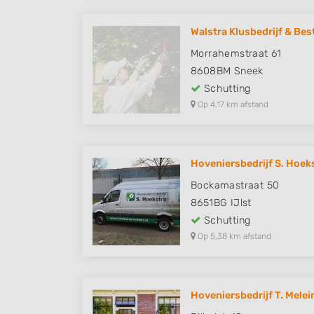
Walstra Klusbedrijf & Best
Morrahemstraat 61
8608BM
Sneek
Schutting
Op 4,17 km afstand
Hoveniersbedrijf S. Hoek
Bockamastraat 50
8651BG
IJlst
Schutting
Op 5,38 km afstand
Hoveniersbedrijf T. Melei