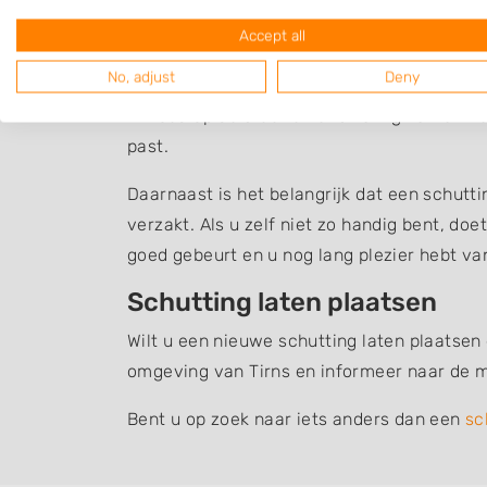
Schutting plaatsen
Accept all
Er zijn veel verschillende soorten schuttin
No, adjust
Deny
houten schutting en de hout beton schuttin
invloed op de sfeer en uitstraling van uw t
past.
Daarnaast is het belangrijk dat een schutt
verzakt. Als u zelf niet zo handig bent, do
goed gebeurt en u nog lang plezier hebt v
Schutting laten plaatsen
Wilt u een nieuwe schutting laten plaatsen
omgeving van Tirns en informeer naar de m
Bent u op zoek naar iets anders dan een
sc