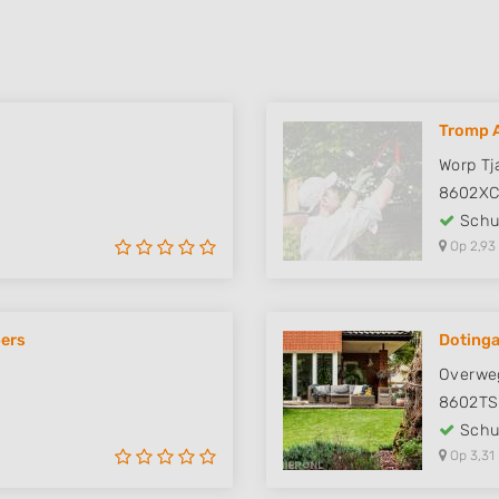
Tromp A
Worp Tj
8602X
Schut
Op 2,93
pers
Dotinga
Overwe
8602TS
Schut
Op 3,31