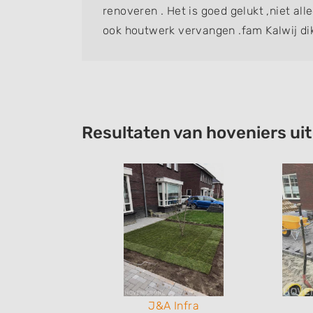
renoveren . Het is goed gelukt ,niet al
ook houtwerk vervangen .fam Kalwij di
Resultaten van hoveniers uit
a
J&A Infra