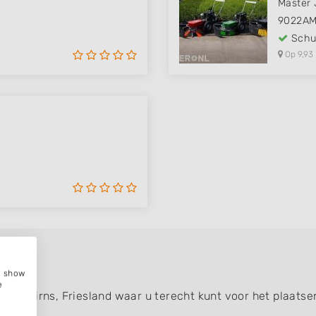
Master 
9022A
Schut
Op 9,93
e, show
e
 van Tirns, Friesland waar u terecht kunt voor het plaatse