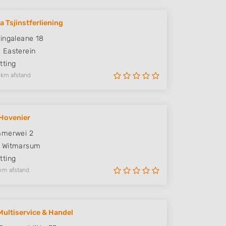
a Tsjinstferliening
ingaleane 18
D
Easterein
ting
 km afstand
 Hovenier
mmerwei 2
Witmarsum
ting
km afstand
Multiservice & Handel