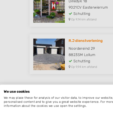
Dilledyk 18
9021CV
Easterwierrum
Schutting
Op 9,14 km afstand
R.J dienstverlening
Noordereind 29
8823SM
Lollum
Schutting
Op 9,94 km afstand
Schutting Tirns
We use cookies
We may place these for analysis of our visitor data, to improve our websit
personalised content and to give you a great website experience. For mor
Een overzicht van bedrijven in de omgeving
information about the cookies we use open the settings.