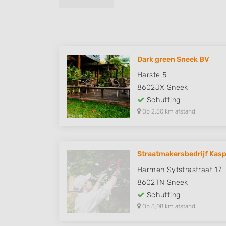
Dark green Sneek BV
Harste 5
8602JX
Sneek
Schutting
Op 2,50 km afstand
Straatmakersbedrijf Kas
Harmen Sytstrastraat 17
8602TN
Sneek
Schutting
Op 3,08 km afstand