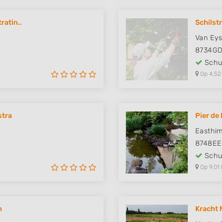
ratin..
Schilstr
Van Eys
8734G
Schut
Op 4,52
stra
Pier de
Easthi
8748EE
Schut
Op 9,01 
n
Kracht 