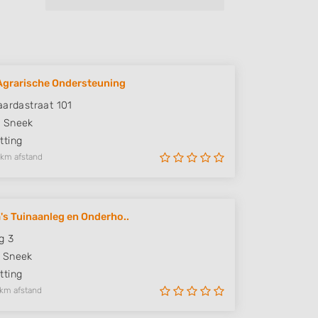
grarische Ondersteuning
aardastraat 101
C
Sneek
ting
 km afstand
's Tuinaanleg en Onderho..
g 3
Sneek
ting
 km afstand