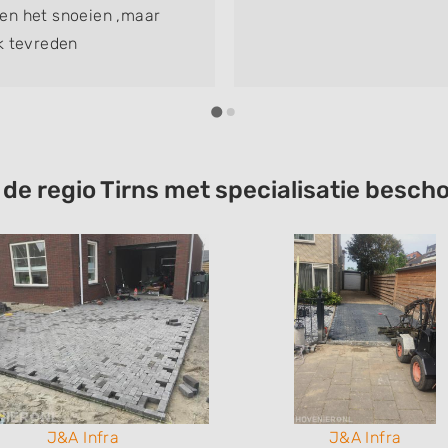
leen het snoeien ,maar
k tevreden
 de regio Tirns met specialisatie besc
J&A Infra
J&A Infra