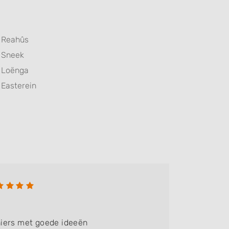
Reahûs
Sneek
Loënga
Easterein
Fiona
Bedrijf:
V
iers met goede ideeën
Super f