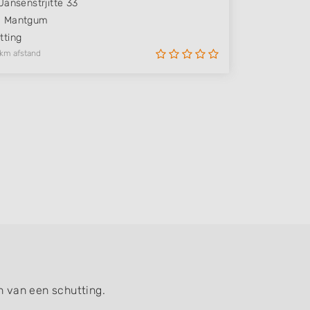
Jansenstrjitte 33
M
Mantgum
ting
 km afstand
n van een schutting.