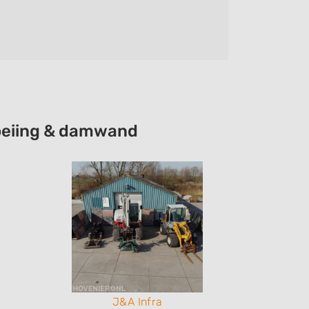
communic
hoeiing & damwand
J&A Infra