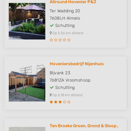
Allround Hovenier P&J
Ter Wadding 20
7608LH
Almelo
Schutting
Op 5,56 km afstand
Hoveniersbedrijf Nijenhuis
Bijvank 23
7681ZA
Vroomshoop
Schutting
Op 6,18 km afstand
Ten Broeke Groen, Grond & Sloop..